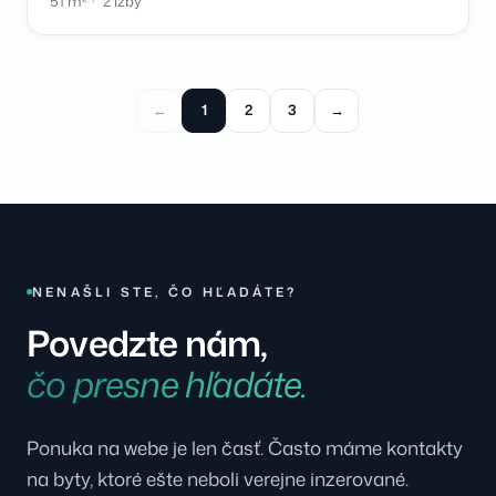
51 m²
2 izby
←
1
2
3
→
NENAŠLI STE, ČO HĽADÁTE?
Povedzte nám,
čo presne hľadáte.
Ponuka na webe je len časť. Často máme kontakty
na byty, ktoré ešte neboli verejne inzerované.