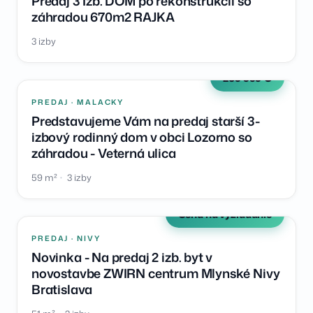
Predaj 3 Izb. DOM po rekonštrukcii so
záhradou 670m2 RAJKA
3 izby
269 999 €
PREDAJ · MALACKY
Predstavujeme Vám na predaj starší 3-
izbový rodinný dom v obci Lozorno so
záhradou - Veterná ulica
59 m²
3 izby
Cena na vyžiadanie
PREDAJ · NIVY
Novinka - Na predaj 2 izb. byt v
novostavbe ZWIRN centrum Mlynské Nivy
Bratislava