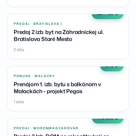
224 499 €
PREDAJ · BRATISLAVA I.
Predaj 2 izb. byt na Záhradníckej ul.
Bratislava Staré Mesto
2 izby
540 €
PONUKA · MALACKY
Prenájom 1. izb. bytu s balkónom v
Malackách - projekt Pegas
1 izba
149 999 €
PREDAJ · MOSONMAGYARÓVÁR