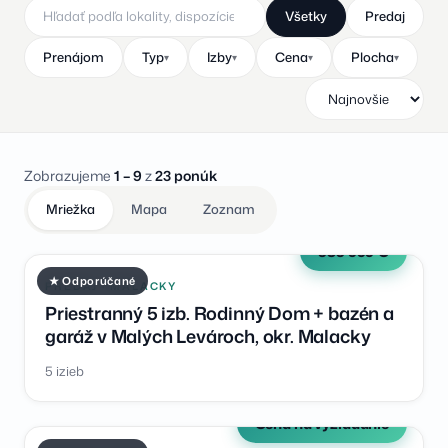
Všetky
Predaj
Prenájom
Typ
Izby
Cena
Plocha
▾
▾
▾
▾
Zobrazujeme
1 – 9
z
23 ponúk
Mriežka
Mapa
Zoznam
383 999 €
★ Odporúčané
PREDAJ · MALACKY
Priestranný 5 izb. Rodinný Dom + bazén a
garáž v Malých Levároch, okr. Malacky
5 izieb
Cena na vyžiadanie