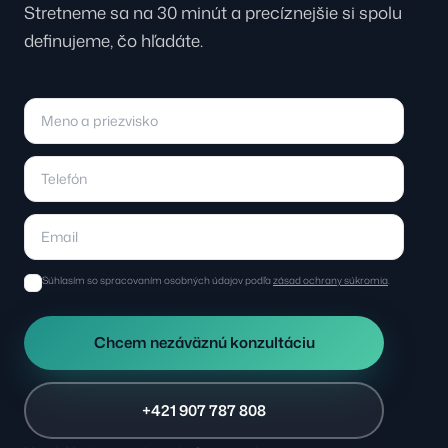
Stretneme sa na 30 minút a precíznejšie si spolu
definujeme, čo hľadáte.
Súhlasím so spracovaním osobných údajov podľa
zásad ochrany súkromia
.
Chcem nezáväznú konzultáciu
+421 907 787 808