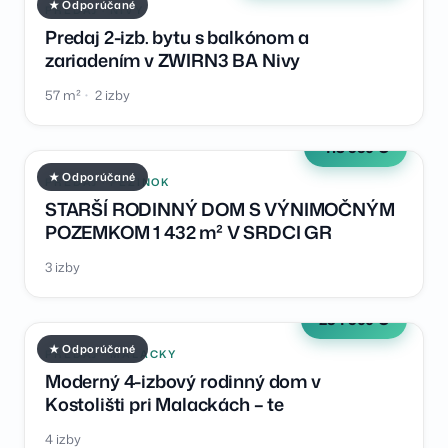
★ Odporúčané
PREDAJ · NIVY
Predaj 2-izb. bytu s balkónom a
zariadením v ZWIRN3 BA Nivy
57 m²
2 izby
418 990 €
★ Odporúčané
PREDAJ · PEZINOK
STARŠÍ RODINNÝ DOM S VÝNIMOČNÝM
POZEMKOM 1 432 m² V SRDCI GR
3 izby
234 900 €
★ Odporúčané
PREDAJ · MALACKY
Moderný 4-izbový rodinný dom v
Kostolišti pri Malackách – te
4 izby