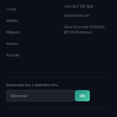
+421 907 787 808
O nás
info@renami.sk
Makléri
Ulica Svornosti 12265/43,
Magazín
821 06 Bratislava
Kariéra
Kontakt
Dostávajte tipy z realitného trhu
OK