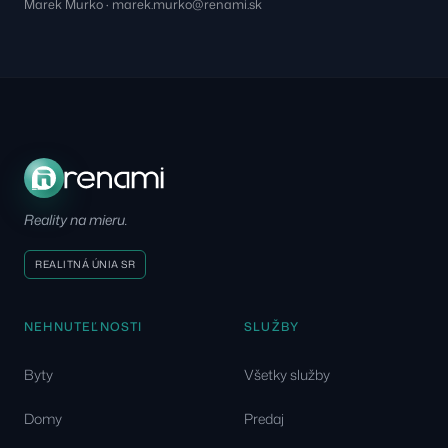
Marek Murko · marek.murko@renami.sk
Reality na mieru.
REALITNÁ ÚNIA SR
NEHNUTEĽNOSTI
SLUŽBY
Byty
Všetky služby
Domy
Predaj