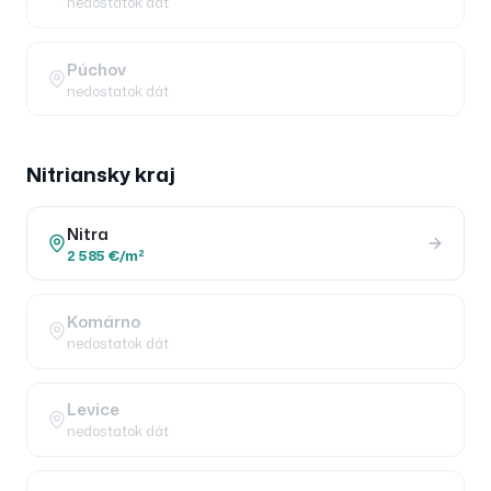
nedostatok dát
Púchov
nedostatok dát
Nitriansky
kraj
Nitra
2 585 €/m²
Komárno
nedostatok dát
Levice
nedostatok dát