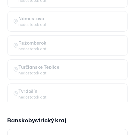
nedostatok dát
Námestovo
nedostatok dát
Ružomberok
nedostatok dát
Turčianske Teplice
nedostatok dát
Tvrdošín
nedostatok dát
Banskobystrický
kraj