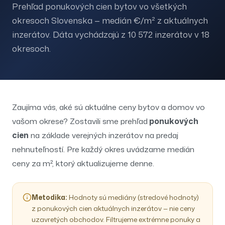
Prehľad ponukových cien bytov vo všetkých
okresoch Slovenska — medián €/m² z aktuálnych
inzerátov.
Dáta vychádzajú z
10 572
inzerátov v
18
okresoch.
Zaujíma vás, aké sú aktuálne ceny bytov a domov vo
vašom okrese? Zostavili sme prehľad
ponukových
cien
na základe verejných inzerátov na predaj
nehnuteľností. Pre každý okres uvádzame medián
ceny za m², ktorý aktualizujeme denne.
Metodika:
Hodnoty sú mediány (stredové hodnoty)
z ponukových cien aktuálnych inzerátov — nie ceny
uzavretých obchodov. Filtrujeme extrémne ponuky a