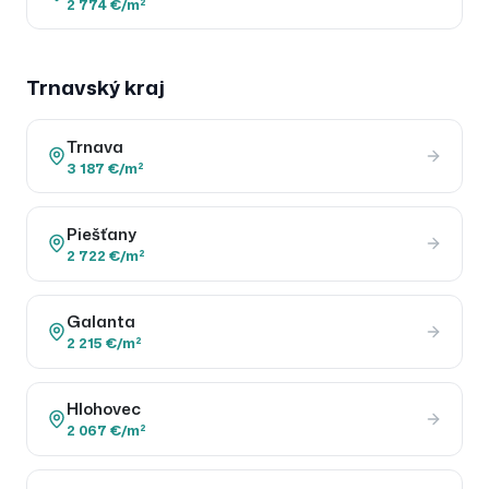
2 774 €/m²
Trnavský
kraj
Trnava
3 187 €/m²
Piešťany
2 722 €/m²
Galanta
2 215 €/m²
Hlohovec
2 067 €/m²