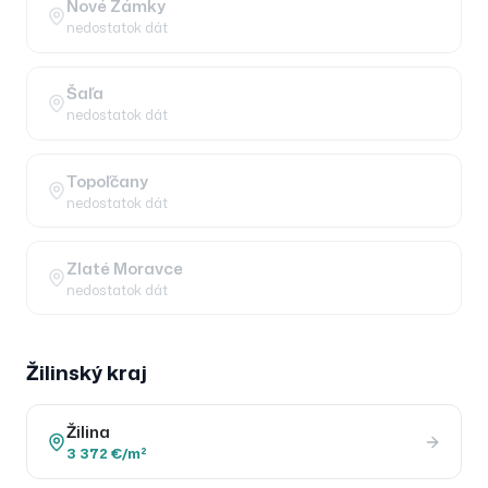
Nové Zámky
nedostatok dát
Šaľa
nedostatok dát
Topoľčany
nedostatok dát
Zlaté Moravce
nedostatok dát
Žilinský
kraj
Žilina
3 372 €/m²