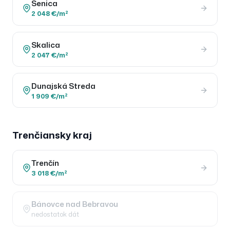
Senica
2 048 €/m²
Skalica
2 047 €/m²
Dunajská Streda
1 909 €/m²
Trenčiansky
kraj
Trenčín
3 018 €/m²
Bánovce nad Bebravou
nedostatok dát