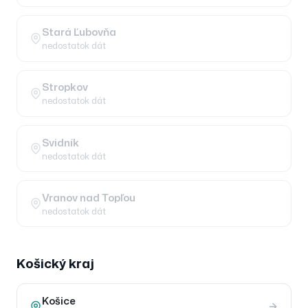
Stará Ľubovňa
nedostatok dát
Stropkov
nedostatok dát
Svidník
nedostatok dát
Vranov nad Topľou
nedostatok dát
Košický
kraj
Košice