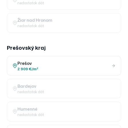
nedostatok dát
Žiar nad Hronom
nedostatok dát
Prešovský
kraj
Prešov
2 909 €/m²
Bardejov
nedostatok dát
Humenné
nedostatok dát