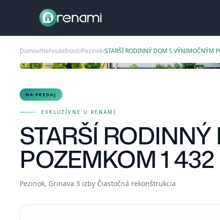
Domov
/
Nehnuteľnosti
/
Pezinok
/
NA PREDAJ
EXKLUZÍVNE U RENAMI
STARŠÍ RODINN
POZEMKOM 1 432 
Pezinok, Grinava
·
3 izby
·
Čiastočná rekonštrukcia