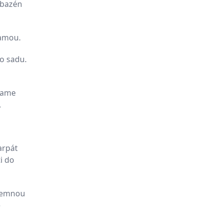
 bazén
jamou.
ho sadu.
čame
.
arpát
i do
íjemnou
é