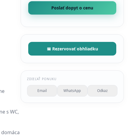
Poslať dopyt o cenu
📅 Rezervovať obhliadku
ZDIEĽAŤ PONUKU
me
Email
WhatsApp
Odkaz
ne s WC,
ť, domáca