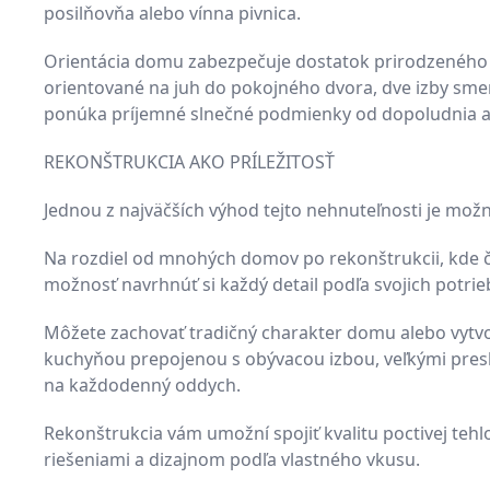
posilňovňa alebo vínna pivnica.
Orientácia domu zabezpečuje dostatok prirodzeného s
orientované na juh do pokojného dvora, dve izby sme
ponúka príjemné slnečné podmienky od dopoludnia a
REKONŠTRUKCIA AKO PRÍLEŽITOSŤ
Jednou z najväčších výhod tejto nehnuteľnosti je možn
Na rozdiel od mnohých domov po rekonštrukcii, kde ča
možnosť navrhnúť si každý detail podľa svojich potrieb
Môžete zachovať tradičný charakter domu alebo vytv
kuchyňou prepojenou s obývacou izbou, veľkými pres
na každodenný oddych.
Rekonštrukcia vám umožní spojiť kvalitu poctivej teh
riešeniami a dizajnom podľa vlastného vkusu.