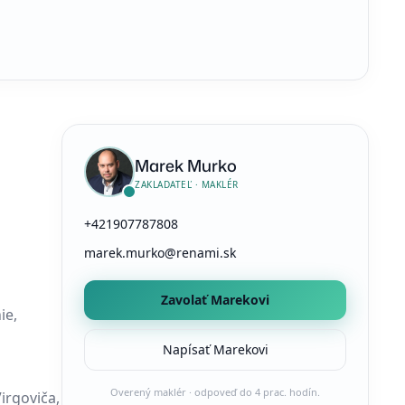
Marek Murko
ZAKLADATEĽ · MAKLÉR
+421907787808
marek.murko@renami.sk
Zavolať Marekovi
ie,
Napísať Marekovi
Overený maklér · odpoveď do 4 prac. hodín.
irgoviča,