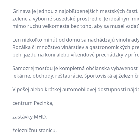
Grinava je jednou z najobľúbenejších mestských častí
zelene a výborné susedské prostredie. Je ideálnym mie
mimo ruchu veľkomesta bez toho, aby sa musel vzdať
Len niekoľko minút od domu sa nachádzajú vinohrady, 
Rozálka či množstvo vinárstiev a gastronomických pre
beh, jazdu na koni alebo víkendové prechádzky v prír
Samozrejmosťou je kompletná občianska vybavenosť – 
lekárne, obchody, reštaurácie, športoviská aj železnič
V pešej alebo krátkej automobilovej dostupnosti nájde
centrum Pezinka,
zastávky MHD,
železničnú stanicu,