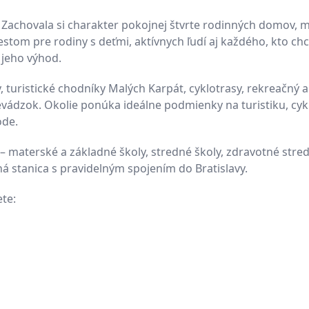
. Zachovala si charakter pokojnej štvrte rodinných domov, 
stom pre rodiny s deťmi, aktívnych ľudí aj každého, kto ch
 jeho výhod.
turistické chodníky Malých Karpát, cyklotrasy, rekreačný a
vádzok. Okolie ponúka ideálne podmienky na turistiku, cykl
ode.
materské a základné školy, stredné školy, zdravotné stred
ná stanica s pravidelným spojením do Bratislavy.
te: