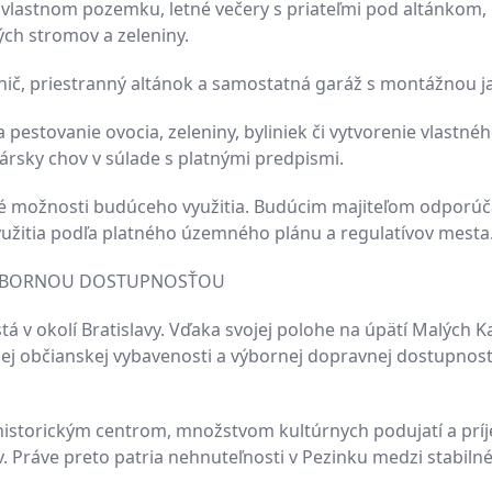
na vlastnom pozemku, letné večery s priateľmi pod altánkom,
ch stromov a zeleniny.
nič, priestranný altánok a samostatná garáž s montážnou 
pestovanie ovocia, zeleniny, byliniek či vytvorenie vlastné
sky chov v súlade s platnými predpismi.
é možnosti budúceho využitia. Budúcim majiteľom odporú
užitia podľa platného územného plánu a regulatívov mesta
S VÝBORNOU DOSTUPNOSŤOU
 v okolí Bratislavy. Vďaka svojej polohe na úpätí Malých K
ej občianskej vybavenosti a výbornej dopravnej dostupnost
 historickým centrom, množstvom kultúrnych podujatí a pr
 Práve preto patria nehnuteľnosti v Pezinku medzi stabiln