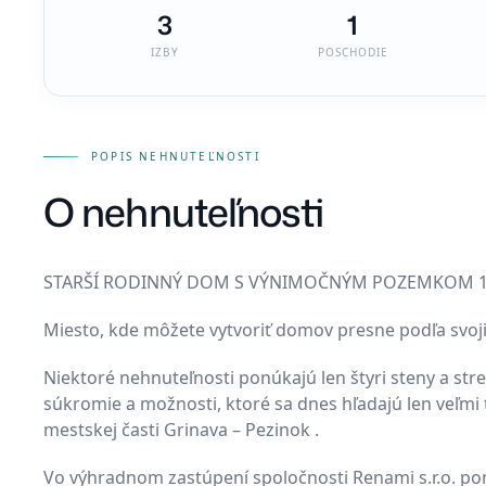
3
1
IZBY
POSCHODIE
POPIS NEHNUTEĽNOSTI
O nehnuteľnosti
STARŠÍ RODINNÝ DOM S VÝNIMOČNÝM POZEMKOM 1 4
Miesto, kde môžete vytvoriť domov presne podľa svoj
Niektoré nehnuteľnosti ponúkajú len štyri steny a str
súkromie a možnosti, ktoré sa dnes hľadajú len veľmi 
mestskej časti Grinava – Pezinok .
Vo výhradnom zastúpení spoločnosti Renami s.r.o. po