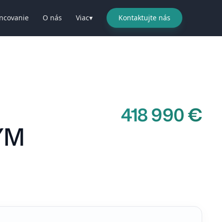
ncovanie
O nás
Viac
▾
Kontaktujte nás
Všetky fotky (22)
418 990 €
ÝM