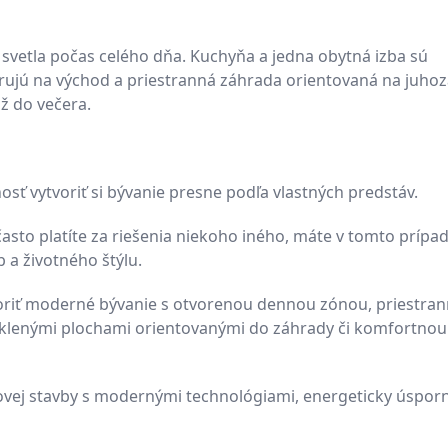
vetla počas celého dňa. Kuchyňa a jedna obytná izba sú
rujú na východ a priestranná záhrada orientovaná na juho
ž do večera.
osť vytvoriť si bývanie presne podľa vlastných predstáv.
sto platíte za riešenia niekoho iného, máte v tomto prípa
 a životného štýlu.
oriť moderné bývanie s otvorenou dennou zónou, priestra
klenými plochami orientovanými do záhrady či komfortnou
lovej stavby s modernými technológiami, energeticky úspor