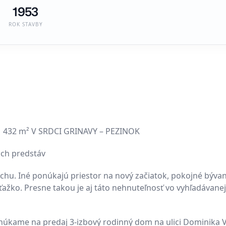
1953
ROK STAVBY
32 m² V SRDCI GRINAVY – PEZINOK
ich predstáv
echu. Iné ponúkajú priestor na nový začiatok, pokojné bývan
ťažko. Presne takou je aj táto nehnuteľnosť vo vyhľadávanej
núkame na predaj 3-izbový rodinný dom na ulici Dominika V