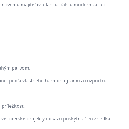
 novému majiteľovi uľahčia ďalšiu modernizáciu:
uhým palivom.
upne, podľa vlastného harmonogramu a rozpočtu.
príležitosť.
veloperské projekty dokážu poskytnúť len zriedka.