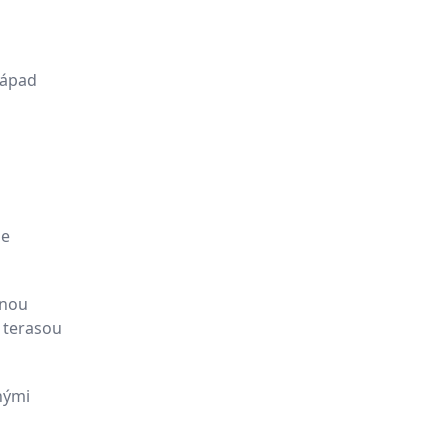
západ
de
nnou
 terasou
nými