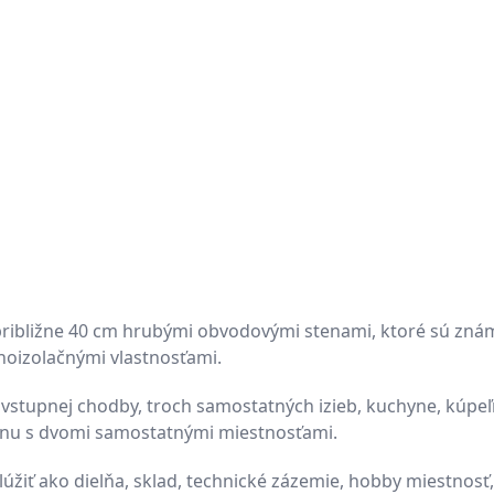
s približne 40 cm hrubými obvodovými stenami, ktoré sú zná
noizolačnými vlastnosťami.
 vstupnej chodby, troch samostatných izieb, kuchyne, kúpeľ
nu s dvomi samostatnými miestnosťami.
úžiť ako dielňa, sklad, technické zázemie, hobby miestnos