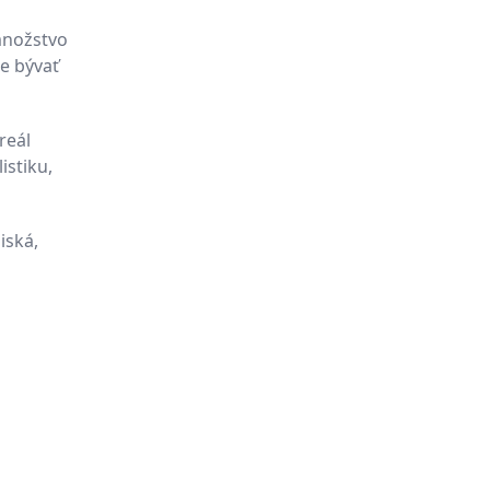
množstvo
ce bývať
reál
istiku,
iská,