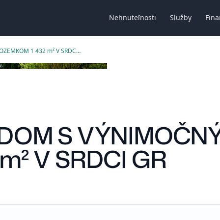
Nehnuteľnosti
Služby
Fina
STARŠÍ RODINNÝ DOM S VÝNIMOČNÝM POZEMKOM 1 432 m² V SRDCI GR
Ý DOM S VÝNIMOČN
m² V SRDCI GR