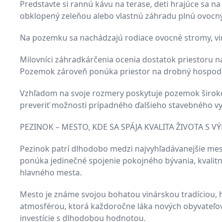
Predstavte si rannú kávu na terase, deti hrajúce sa 
obklopený zeleňou alebo vlastnú záhradu plnú ovocný
Na pozemku sa nachádzajú rodiace ovocné stromy, vi
Milovníci záhradkárčenia ocenia dostatok priestoru na 
Pozemok zároveň ponúka priestor na drobný hospodár
Vzhľadom na svoje rozmery poskytuje pozemok širok
preveriť možnosti prípadného ďalšieho stavebného vy
PEZINOK – MESTO, KDE SA SPÁJA KVALITA ŽIVOTA 
Pezinok patrí dlhodobo medzi najvyhľadávanejšie mestá
ponúka jedinečné spojenie pokojného bývania, kvalitn
hlavného mesta.
Mesto je známe svojou bohatou vinárskou tradíciou,
atmosférou, ktorá každoročne láka nových obyvateľov.
investície s dlhodobou hodnotou.