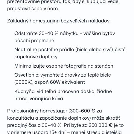
prezentovanie priestoru tak, aby si kupujúci vedel
predstaviť seba v ňom.
Základný homestaging bez veľkých nákladov:
Odstraňte 30–40 % nábytku – väčšina bytov
pôsobí preplnene
Neutrálne posteľné prádlo (biele alebo sivé), čisté
kúpeľňové doplnky
Minimalizujte osobné fotografie na stenách
Osvetlenie: vymeňte žiarovky za teplé biele
(3000K), aspoň 60W ekvivalent
Kuchyňa: viditeľná pracovná doska, žiadne
hrnce, voňajúca káva
Profesionálny homestager (300–600 € za
konzultáciu a zapožičanie doplnkov) môže skrátiť
predajný čas o 30–40 %. Pri byte za 250 000 € je to
v priemere úspora 15+ dní — menej stresu a istejšia