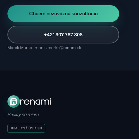
Chcem nezáväznú konzultáciu
+421 907 787 808
Marek Murko · marek.murko@renami.sk
Reality na mieru.
REALITNÁ ÚNIA SR