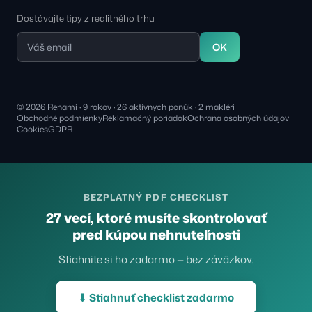
Dostávajte tipy z realitného trhu
OK
© 2026 Renami · 9 rokov · 26 aktívnych ponúk · 2 makléri
Obchodné podmienky
Reklamačný poriadok
Ochrana osobných údajov
Cookies
GDPR
BEZPLATNÝ PDF CHECKLIST
27 vecí, ktoré musíte skontrolovať
pred kúpou nehnuteľnosti
Stiahnite si ho zadarmo — bez záväzkov.
⬇ Stiahnuť checklist zadarmo