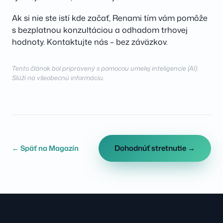
Ak si nie ste istí kde začať, Renami tím vám pomôže
s bezplatnou konzultáciou a odhadom trhovej
hodnoty. Kontaktujte nás – bez záväzkov.
Tento článok bol pripravený s pomocou umelej inteligencie (AI).
Slúži na všeobecnú informáciu.
Dohodnúť stretnutie →
← Späť na Magazín