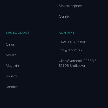
Slovník pojmov
Cenník
SPOLOČNOSŤ
KONTAKT
+421 907 787 808
O nás
info@renami.sk
Makléri
Ulica Svornosti 12265/43,
Magazín
821 06 Bratislava
Kariéra
Kontakt