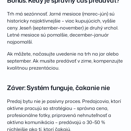
Bonus: Kedy je správny čas predávať?
Trh má sezónnosť. Jarné mesiace (marec–jún) sú
historicky najaktívnejšie – viac kupujúcich, vyššie
ceny. Jeseň (september–november) je druhý vrchol.
Letné mesiace sú pomalšie, december–január
najpomalší.
Ak môžete, načasujte uvedenie na trh na jar alebo
september. Ak musíte predávať v zime, kompenzujte
kvalitnou prezentáciou.
Záver: Systém funguje, čakanie nie
Predaj bytu nie je pasívny proces. Predajcovia, ktorí
aktívne pracujú so stratégiou – správna cena,
profesionálne fotky, pripravená nehnuteľnosť a
aktívna komunikácia – predávajú o 30–50 %
rýchlejšie ako tí, ktorí čakajú.