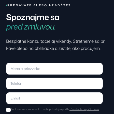
PREDÁVATE ALEBO HĽADÁTE?
Spoznajme sa
pred zmluvou.
Bezplatné konzultácie aj víkendy. Stretneme sa pri
káve alebo na obhliadke a zistíte, ako pracujem.
Súhlasím so spracovaním osobných údajov podľa
zásad ochrany súkromia
.