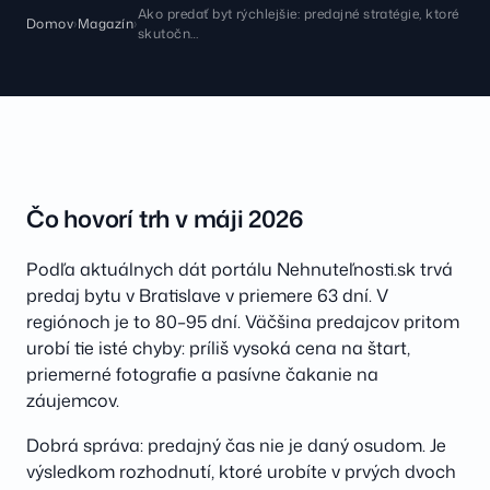
Ako predať byt rýchlejšie: predajné stratégie, ktoré
Domov
›
Magazín
›
skutočn…
Čo hovorí trh v máji 2026
Podľa aktuálnych dát portálu Nehnuteľnosti.sk trvá
predaj bytu v Bratislave v priemere 63 dní. V
regiónoch je to 80–95 dní. Väčšina predajcov pritom
urobí tie isté chyby: príliš vysoká cena na štart,
priemerné fotografie a pasívne čakanie na
záujemcov.
Dobrá správa: predajný čas nie je daný osudom. Je
výsledkom rozhodnutí, ktoré urobíte v prvých dvoch