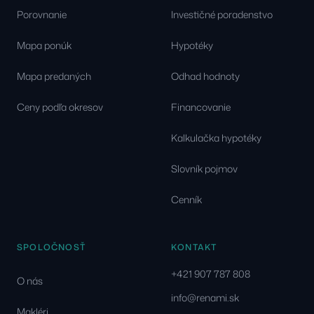
Porovnanie
Investičné poradenstvo
Mapa ponúk
Hypotéky
Mapa predaných
Odhad hodnoty
Ceny podľa okresov
Financovanie
Kalkulačka hypotéky
Slovník pojmov
Cenník
SPOLOČNOSŤ
KONTAKT
+421 907 787 808
O nás
info@renami.sk
Makléri