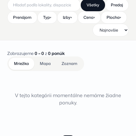
Všetky
Predaj
Prenájom
Typ
Izby
Cena
Plocha
▾
▾
▾
▾
Zobrazujeme
0 – 0
z
0 ponúk
Mriežka
Mapa
Zoznam
V tejto kategórii momentálne nemáme žiadne
ponuky.