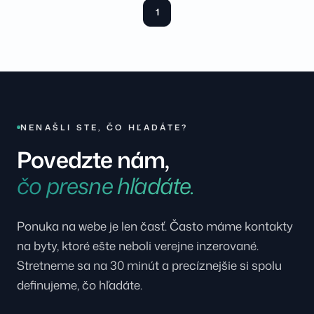
1
NENAŠLI STE, ČO HĽADÁTE?
Povedzte nám,
čo presne hľadáte.
Ponuka na webe je len časť. Často máme kontakty
na byty, ktoré ešte neboli verejne inzerované.
Stretneme sa na 30 minút a precíznejšie si spolu
definujeme, čo hľadáte.