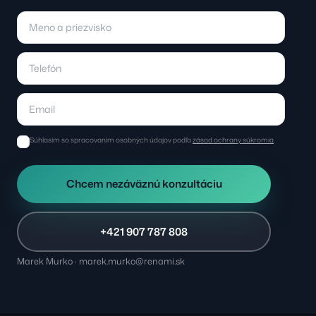
Súhlasím so spracovaním osobných údajov podľa
zásad ochrany súkromia
.
Chcem nezáväznú konzultáciu
+421 907 787 808
Marek Murko · marek.murko@renami.sk