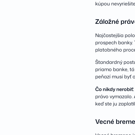
kúpou nevyriešite
Záložné práv
Najčastejšia polo
prospech banky. 
platobného proc
Štandardný postu
priamo banke, tá
peňazí musí byť 
Čo nikdy nerobiť:
právo vymazalo. 
keď ste ju zaplatili
Vecné brem