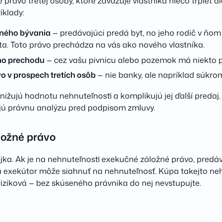
právo tretej osoby, ktoré zaväzuje vlastníka niečo trpieť 
íklady:
tného bývania
— predávajúci predá byt, no jeho rodič v ňo
ta. Toto právo prechádza na vás ako nového vlastníka.
o prechodu
— cez vašu pivnicu alebo pozemok má niekto 
o v prospech tretích osôb
— nie banky, ale napríklad súkrom
žujú hodnotu nehnuteľnosti a komplikujú jej ďalší predaj. 
jú právnu analýzu pred podpisom zmluvy.
ložné právo
ajka. Ak je na nehnuteľnosti exekučné záložné právo, predá
a exekútor môže siahnuť na nehnuteľnosť. Kúpa takejto neh
iziková — bez skúseného právnika do nej nevstupujte.