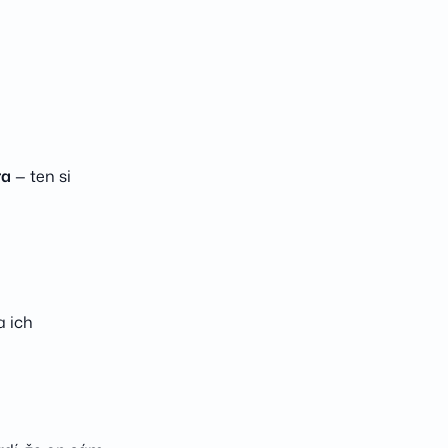
ra
— ten si
a ich