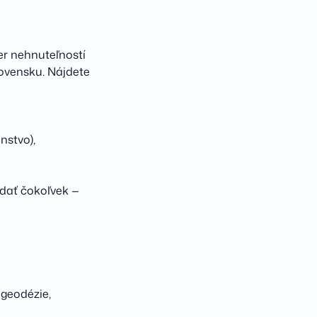
ter nehnuteľností
ovensku. Nájdete
nstvo),
edať čokoľvek —
geodézie,