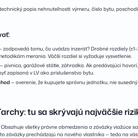
echnický popis nehnuteľnosti: výmeru, číslo bytu, poschodi
vať:
 zodpovedá tomu, čo uvádza inzerát? Drobné rozdiely (±1–
etodikám merania. Väčší rozdiel si vyžaduje vysvetlenie.
— pivnica, garážové státie, záhradka. Ak predávajúci hovorí, 
byť zapísaná v LV ako príslušenstvo bytu.
vchod
— overenie, že kupujete správnu jednotku, nie susedn
archy: tu sa skrývajú najväčšie rizi
á. Obsahuje všetky právne obmedzenia a záväzky viažúce s
eto záväzky prechádzajú na nového vlastníka — teda na vás