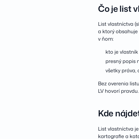
Čo je list 
List vlastníctva 
a ktorý obsahuje
v ňom:
kto je vlastník
presný popis n
všetky práva,
Bez overenia lis
LV hovorí pravdu.
Kde nájdet
List vlastníctva
kartografie a kat