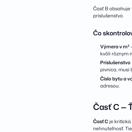
Časť B obsahuje t
príslušenstvo.
Čo skontrolo
Výmera v m²
—
kvôli rôznym m
Príslušenstvo
pivnica, musí 
Číslo bytu a 
adresou.
Časť C — Ť
Časť C
je kritick
nehnuteľnosť. Ti