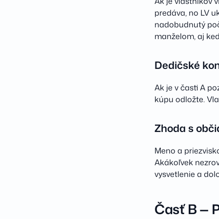
Ak je vlastníkov 
predáva, no LV uk
nadobudnutý poča
manželom, aj keď 
Dedičské kon
Ak je v časti A
kúpu odložte. Vla
Zhoda s obč
Meno a priezvisk
Akákoľvek nezrov
vysvetlenie a dol
Časť B — 