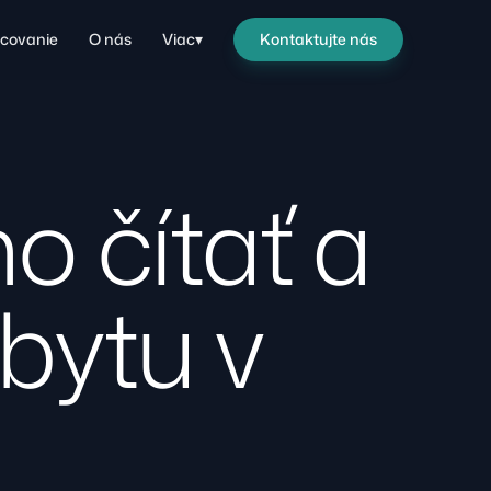
covanie
O nás
Viac
▾
Kontaktujte nás
ho čítať a
 bytu v