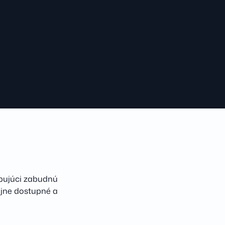
upujúci zabudnú
rejne dostupné a