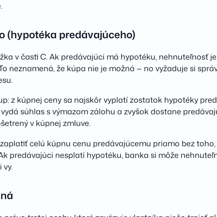
.
o (hypotéka predávajúceho)
žka v časti C. Ak predávajúci má hypotéku, nehnuteľnosť j
To neznamená, že kúpa nie je možná — no vyžaduje si sprá
esu.
p: z kúpnej ceny sa najskôr vyplatí zostatok hypotéky pr
 vydá súhlas s výmazom zálohu a zvyšok dostane predávajú
ošetrený v kúpnej zmluve.
zaplatiť celú kúpnu cenu predávajúcemu priamo bez toho,
Ak predávajúci nesplatí hypotéku, banka si môže nehnuteľn
 vy.
ená