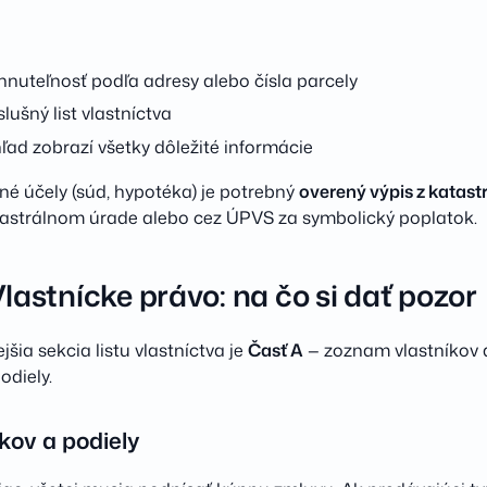
hnuteľnosť podľa adresy alebo čísla parcely
slušný list vlastníctva
ľad zobrazí všetky dôležité informácie
né účely (súd, hypotéka) je potrebný
overený výpis z katast
astrálnom úrade alebo cez ÚPVS za symbolický poplatok.
lastnícke právo: na čo si dať pozor
jšia sekcia listu vlastníctva je
Časť A
— zoznam vlastníkov 
odiely.
kov a podiely