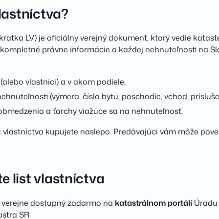
vlastníctva?
(skratka LV) je oficiálny verejný dokument, ktorý vedie katas
 kompletné právne informácie o každej nehnuteľnosti na Sl
 (alebo vlastníci) a v akom podiele,
ehnuteľnosti (výmera, číslo bytu, poschodie, vchod, prísluše
 obmedzenia a ťarchy viažúce sa na nehnuteľnosť.
tu vlastníctva kupujete naslepo. Predávajúci vám môže pov
e list vlastníctva
 je verejne dostupný zadarmo na
katastrálnom portáli
Úradu 
astra SR.