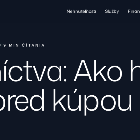
Nehnuteľnosti
Služby
Finan
9 MIN ČÍTANIA
níctva: Ako 
 pred kúpou
e