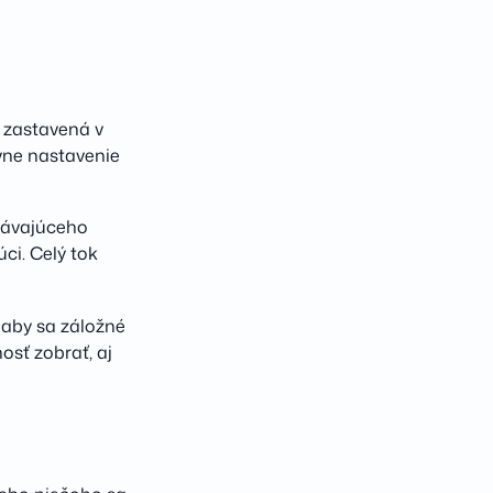
e zastavená v
vne nastavenie
edávajúceho
ci. Celý tok
 aby sa záložné
osť zobrať, aj