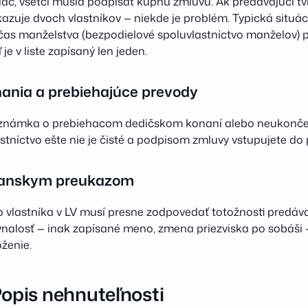
viac, všetci musia podpísať kúpnu zmluvu. Ak predávajúci tv
azuje dvoch vlastníkov — niekde je problém. Typická situáci
s manželstva (bezpodielové spoluvlastníctvo manželov) 
je v liste zapísaný len jeden.
ania a prebiehajúce prevody
 poznámka o prebiehacom dedičskom konaní alebo neukonč
stníctvo ešte nie je čisté a podpisom zmluvy vstupujete do 
ianskym preukazom
o vlastníka v LV musí presne zodpovedať totožnosti predáv
nalosť — inak zapísané meno, zmena priezviska po sobáši —
oženie.
Popis nehnuteľnosti