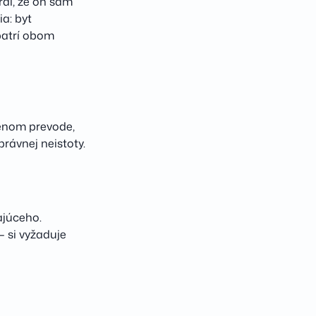
rdí, že on sám
a: byt
patrí obom
enom prevode,
právnej neistoty.
ajúceho.
 si vyžaduje