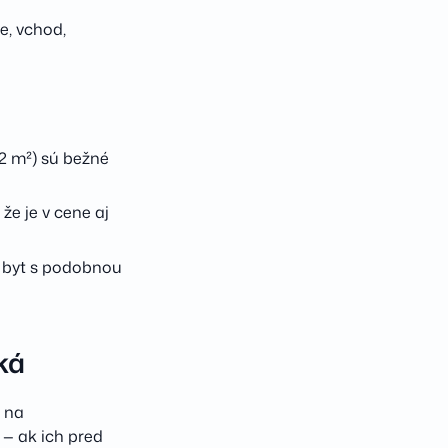
e, vchod,
2 m²) sú bežné
že je v cene aj
ý byt s podobnou
ká
a na
 — ak ich pred