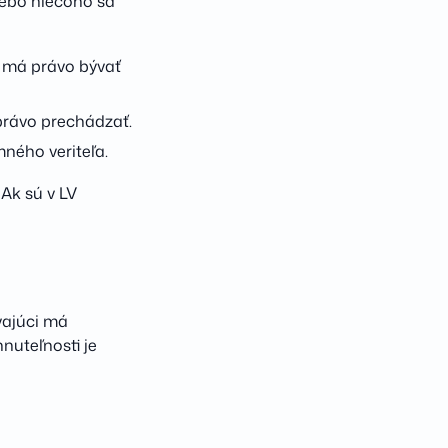
alebo niečoho sa
m má právo bývať
právo prechádzať.
ného veriteľa.
Ak sú v LV
vajúci má
nuteľnosti je