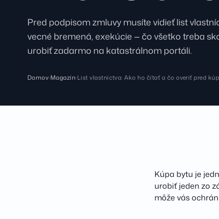
Pred podpisom zmluvy musíte vidieť list vlastní
vecné bremená, exekúcie — čo všetko treba sko
urobiť zadarmo na katastrálnom portáli.
Domov
›
Magazín
›
List vlastníctva: Ako ho čítať a čo overiť pred kú
Kúpa bytu je jed
urobiť jeden zo z
môže vás ochráni