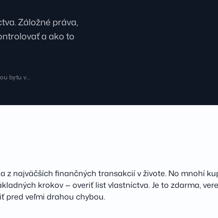
ctva. Záložné práva,
ntrolovať a ako to
pou bytu v…
na z najväčších finančných transakcií v živote. No mnohí k
ákladných krokov — overiť list vlastníctva. Je to zdarma, ve
ť pred veľmi drahou chybou.