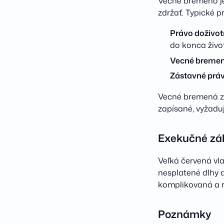
Vecné bremeno je 
zdržať. Typické pr
Právo doživo
do konca živo
Vecné bremen
Zástavné práv
Vecné bremená zni
zapísané, vyžadu
Exekučné zá
Veľká červená vl
nesplatené dlhy 
komplikovaná a r
Poznámky