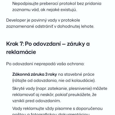
Nepodpisujte preberací protokol bez pridania
zoznamu vád, ak nejaké existujú.
Developer je povinný vady v protokole
zaznamenané odstrániť v dohodnutej lehote.
Krok 7: Po odovzdaní — záruky a
reklamácie
Po odovzdaní neprepadá vaša ochrana:
Zákonná záruka 3 roky
na stavebné práce
(rátajte od odovzdania, nie od kolaudácie).
Skryté vady (napr. zatekanie, plesnivenie) môžete
reklamovať aj neskôr, pokiaľ preukážete, že
vznikli pred odovzdaním.
Vady reklamujte vždy písomne s doporučenou
poštou a fotografickou dokumentáciou.