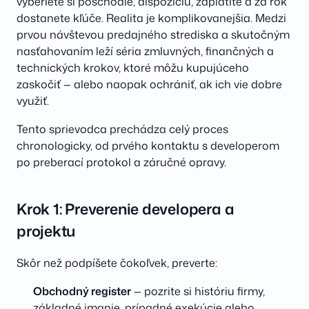
vyberiete si poschodie, dispoziciu, zaplatíte a za rok
dostanete kľúče. Realita je komplikovanejšia. Medzi
prvou návštevou predajného strediska a skutočným
nasťahovaním leží séria zmluvných, finančných a
technických krokov, ktoré môžu kupujúceho
zaskočiť — alebo naopak ochrániť, ak ich vie dobre
využiť.
Tento sprievodca prechádza celý proces
chronologicky, od prvého kontaktu s developerom
po preberací protokol a záručné opravy.
Krok 1: Preverenie developera a
projektu
Skôr než podpíšete čokoľvek, preverte:
Obchodný register
— pozrite si históriu firmy,
základné imanie, prípadné exekúcie alebo