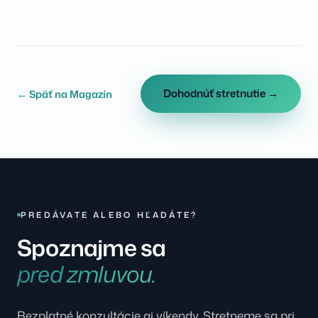
Dohodnúť stretnutie →
← Späť na Magazín
PREDÁVATE ALEBO HĽADÁTE?
Spoznajme sa
pred zmluvou.
Bezplatné konzultácie aj víkendy. Stretneme sa pri