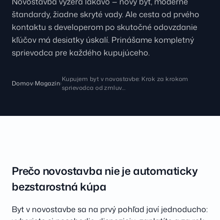
Novostavba vyzerá lákavo — nový byt, moderné
štandardy, žiadne skryté vady. Ale cesta od prvého
kontaktu s developerom po skutočné odovzdanie
kľúčov má desiatky úskalí. Prinášame kompletný
sprievodca pre každého kupujúceho.
Kupujem byt v novostavbe: Krok za krokom
Domov
›
Magazín
›
sprievodca od zmluv…
Prečo novostavba nie je automaticky
bezstarostná kúpa
Byt v novostavbe sa na prvý pohľad javí jednoducho: