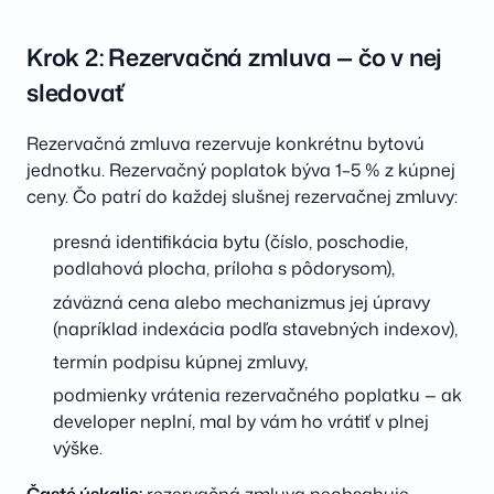
Krok 2: Rezervačná zmluva — čo v nej
sledovať
Rezervačná zmluva rezervuje konkrétnu bytovú
jednotku. Rezervačný poplatok býva 1–5 % z kúpnej
ceny. Čo patrí do každej slušnej rezervačnej zmluvy:
presná identifikácia bytu (číslo, poschodie,
podlahová plocha, príloha s pôdorysom),
záväzná cena alebo mechanizmus jej úpravy
(napríklad indexácia podľa stavebných indexov),
termín podpisu kúpnej zmluvy,
podmienky vrátenia rezervačného poplatku — ak
developer neplní, mal by vám ho vrátiť v plnej
výške.
Časté úskalie:
rezervačná zmluva neobsahuje