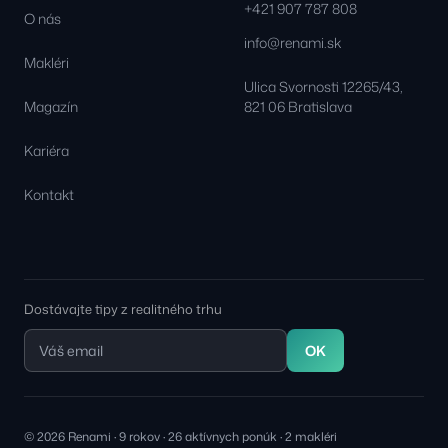
+421 907 787 808
O nás
info@renami.sk
Makléri
Ulica Svornosti 12265/43,
Magazín
821 06 Bratislava
Kariéra
Kontakt
Dostávajte tipy z realitného trhu
OK
© 2026 Renami · 9 rokov · 26 aktívnych ponúk · 2 makléri