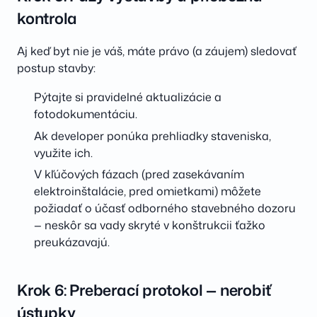
kontrola
Aj keď byt nie je váš, máte právo (a záujem) sledovať
postup stavby:
Pýtajte si pravidelné aktualizácie a
fotodokumentáciu.
Ak developer ponúka prehliadky staveniska,
využite ich.
V kľúčových fázach (pred zasekávaním
elektroinštalácie, pred omietkami) môžete
požiadať o účasť odborného stavebného dozoru
— neskôr sa vady skryté v konštrukcii ťažko
preukázavajú.
Krok 6: Preberací protokol — nerobiť
ústupky