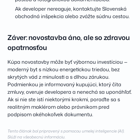
Ak developer nereaguje, kontaktujte Slovenská
obchodná inšpekcia alebo zvážte súdnu cestou.
Záver: novostavba áno, ale so zdravou
opatrnosťou
Kúpa novostavby môže byť výbornou investíciou —
moderný byt s nízkou energetickou triedou, bez
skrytých vád z minulosti a s dlhou zárukou.
Podmienkou je informovaný kupujúci, ktorý číta
zmluvy, overuje developera a nenechá sa uponáhľať.
Ak si nie ste istí niektorými krokmi, poraďte sa s
realitným maklérom alebo právnikom pred
podpisom akéhokoľvek dokumentu.
Tento článok bol pripravený s pomocou umelej inteligencie (AI).
Slúži na všeobecnú informáciu.