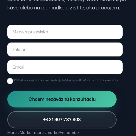
káve alebo na obhliadke a zistíte, ako pracujem.
Súhlasím so spracovaním osobných údajov podľa
zásad ochrany súkromia
.
Chcem nezáväznú konzultáciu
+421 907 787 808
Marek Murko · marek.murko@renami.sk