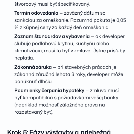
štvorcový musí byť špecifikovaný.
Termín odovzdania
— záväzný dátum so
sankciou za omeškanie. Rozumná pokuta je 0,05
% z kúpnej ceny za každý deň omeškania.
Zoznam štandardov a vybavenia
— ak developer
sľubuje podlahovú krytinu, kuchyňu alebo
klimatizáciu, musí to byť v zmluve. Ústne prísľuby
neplatia.
Zákonná záruka
— pri stavebných prácach je
zákonná záručná lehota 3 roky, developer môže
ponúknuť dlhšiu.
Podmienky čerpania hypotéky
— zmluva musí
byť kompatibilná s požiadavkami vašej banky
(napríklad možnosť záložného práva na
rozostavaný byt).
Krok 5: Fázy výstavby a priebežná