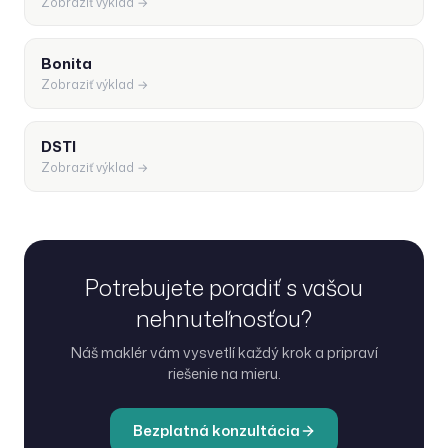
Zobraziť výklad →
Bonita
Zobraziť výklad →
DSTI
Zobraziť výklad →
Potrebujete poradiť s vašou
nehnuteľnosťou?
Náš maklér vám vysvetlí každý krok a pripraví
riešenie na mieru.
Bezplatná konzultácia