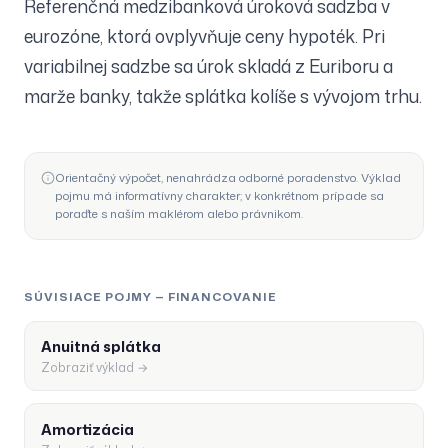
Referenčná medzibanková úroková sadzba v
eurozóne, ktorá ovplyvňuje ceny hypoték. Pri
variabilnej sadzbe sa úrok skladá z Euriboru a
marže banky, takže splátka kolíše s vývojom trhu.
Orientačný výpočet, nenahrádza odborné poradenstvo. Výklad
pojmu má informatívny charakter; v konkrétnom prípade sa
poraďte s naším maklérom alebo právnikom.
SÚVISIACE POJMY —
FINANCOVANIE
Anuitná splátka
Zobraziť výklad →
Amortizácia