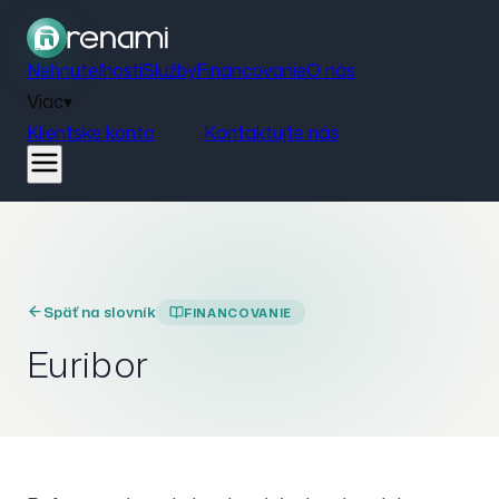
Nehnuteľnosti
Služby
Financovanie
O nás
Viac
▾
Klientske konto
Kontaktujte nás
Späť na slovník
FINANCOVANIE
Euribor