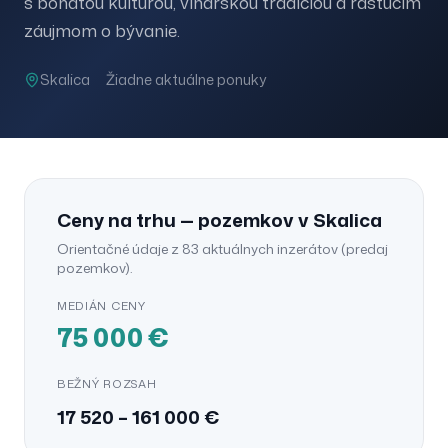
s bohatou kultúrou, vinárskou tradíciou a rastúcim
záujmom o bývanie.
Skalica
Žiadne aktuálne ponuky
Ceny na trhu —
pozemkov
v
Skalica
Orientačné údaje z
83
aktuálnych inzerátov (
predaj
pozemkov
).
MEDIÁN CENY
75 000
€
BEŽNÝ ROZSAH
17 520
–
161 000
€