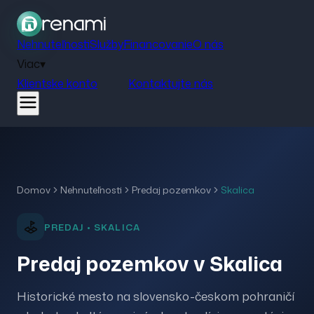
Nehnuteľnosti
Služby
Financovanie
O nás
Viac
▾
Klientske konto
Kontaktujte nás
Domov
Nehnuteľnosti
Predaj
pozemkov
Skalica
PREDAJ
•
SKALICA
Predaj pozemkov v Skalica
Historické mesto na slovensko-českom pohraničí