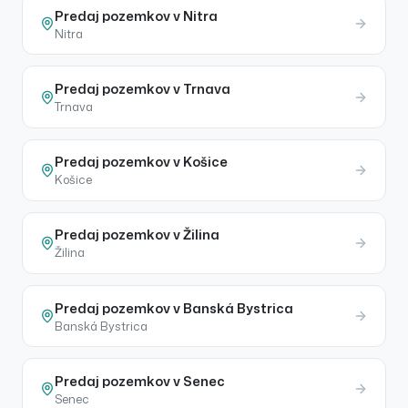
Predaj
pozemkov
v
Nitra
Nitra
Predaj
pozemkov
v
Trnava
Trnava
Predaj
pozemkov
v
Košice
Košice
Predaj
pozemkov
v
Žilina
Žilina
Predaj
pozemkov
v
Banská Bystrica
Banská Bystrica
Predaj
pozemkov
v
Senec
Senec