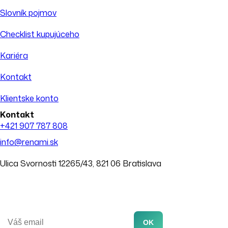
Slovník pojmov
Checklist kupujúceho
Kariéra
Kontakt
Klientske konto
Kontakt
+421 907 787 808
info@renami.sk
Ulica Svornosti 12265/43, 821 06 Bratislava
Dostávajte tipy z realitného trhu
E-mail
OK