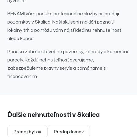
bývanie.
RENAMI vám ponúka profesionálne služby pri
predaji
pozemkov
v
Skalica
. Naši skúsení makléri poznajú
lokálny trh a pomôžu vám nájsť ideálnu nehnuteľnosť
alebo kupca.
Ponuka zahŕňa stavebné pozemky, záhrady a komerčné
parcely.
Každú nehnuteľnosť overujeme,
zabezpečujeme právny servis a pomáhame s
financovaním.
Ďalšie nehnuteľnosti v
Skalica
Predaj
bytov
Predaj
domov