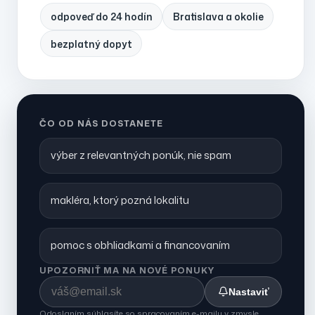
odpoveď do 24 hodín
Bratislava a okolie
bezplatný dopyt
ČO OD NÁS DOSTANETE
výber z relevantných ponúk, nie spam
makléra, ktorý pozná lokalitu
pomoc s obhliadkami a financovaním
UPOZORNIŤ MA NA NOVÉ PONUKY
Nastaviť
Odoslaním súhlasíte so spracovaním e-mailu v zmysle