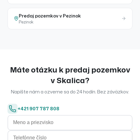
Predaj
pozemkov
v
Pezinok
Pezinok
Máte otázku k
predaj
pozemkov
v
Skalica
?
Napíšte nám a ozveme sa do 24 hodín. Bez záväzkov.
+421 907 787 808
Meno a priezvisko
Telefónne číslo