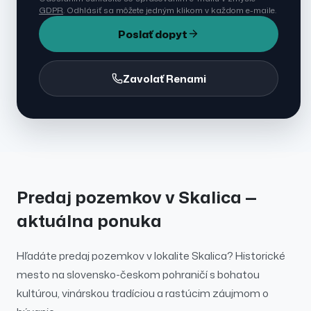
GDPR
. Odhlásiť sa môžete jedným klikom v každom e-maile.
Poslať dopyt
Zavolať Renami
Predaj
pozemkov
v
Skalica
—
aktuálna ponuka
Hľadáte
predaj
pozemkov
v lokalite
Skalica
?
Historické
mesto na slovensko-českom pohraničí s bohatou
kultúrou, vinárskou tradíciou a rastúcim záujmom o