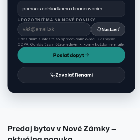
pomoc s obhliadkami a financovaním
UPOZORNIŤ MA NA NOVÉ PONUKY
Nastaviť
Odoslaním súhlasíte so spracovaním e-mailu v zmysle
GDPR
. Odhlásiť sa môžete jedným klikom v každom e-maile.
Poslať dopyt
Zavolať Renami
Predaj
bytov
v
Nové Zámky
—
aktuálna ponuka