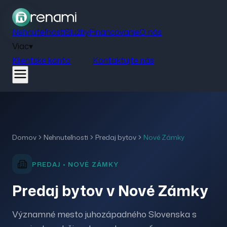
Nehnuteľnosti
Služby
Financovanie
O nás
Viac
▾
Klientske konto
Kontaktujte nás
Domov
Nehnuteľnosti
Predaj
bytov
Nové Zámky
PREDAJ
•
NOVÉ ZÁMKY
Predaj bytov v Nové Zámky
Významné mesto juhozápadného Slovenska s