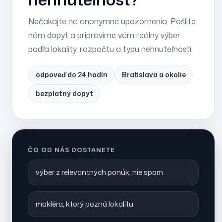
Nečakajte na anonymné upozornenia. Pošlite
nám dopyt a pripravíme vám reálny výber
podľa lokality, rozpočtu a typu nehnuteľnosti.
odpoveď do 24 hodín
Bratislava a okolie
bezplatný dopyt
ČO OD NÁS DOSTANETE
výber z relevantných ponúk, nie spam
makléra, ktorý pozná lokalitu