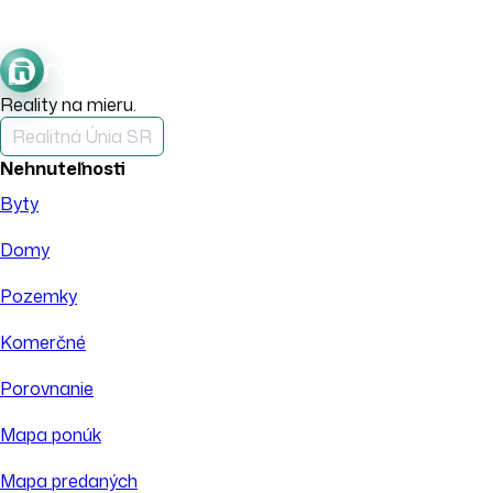
Reality na mieru.
Realitná Únia SR
Nehnuteľnosti
Byty
Domy
Pozemky
Komerčné
Porovnanie
Mapa ponúk
Mapa predaných