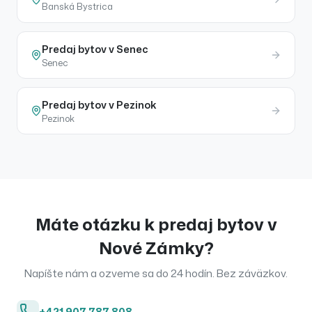
Banská Bystrica
Predaj
bytov
v
Senec
Senec
Predaj
bytov
v
Pezinok
Pezinok
Máte otázku k
predaj
bytov
v
Nové Zámky
?
Napíšte nám a ozveme sa do 24 hodín. Bez záväzkov.
+421 907 787 808