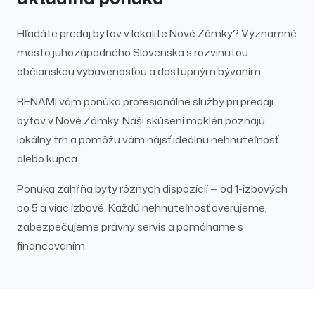
Hľadáte
predaj
bytov
v lokalite
Nové Zámky
?
Významné
mesto juhozápadného Slovenska s rozvinutou
občianskou vybavenosťou a dostupným bývaním.
RENAMI vám ponúka profesionálne služby pri
predaji
bytov
v
Nové Zámky
. Naši skúsení makléri poznajú
lokálny trh a pomôžu vám nájsť ideálnu nehnuteľnosť
alebo kupca.
Ponuka zahŕňa byty rôznych dispozícií — od 1-izbových
po 5 a viac izbové.
Každú nehnuteľnosť overujeme,
zabezpečujeme právny servis a pomáhame s
financovaním.