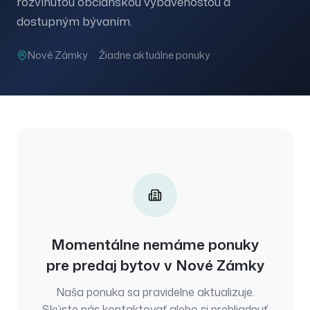
rozvinutou občianskou vybavenosťou a
dostupným bývaním.
Nové Zámky
Žiadne aktuálne ponuky
Momentálne nemáme ponuky
pre
predaj
bytov
v
Nové Zámky
Naša ponuka sa pravidelne aktualizuje.
Skúste nás kontaktovať alebo si prehliadnuť