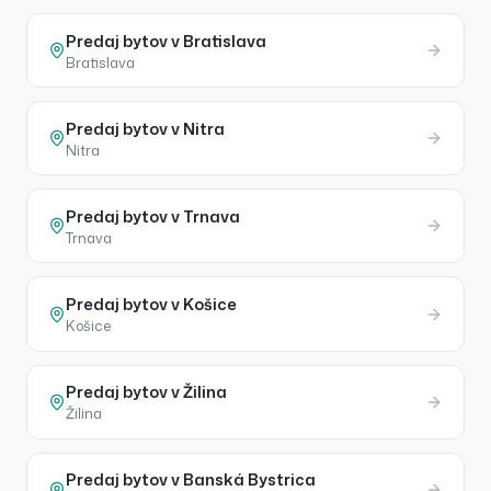
Predaj
bytov
v
Bratislava
Bratislava
Predaj
bytov
v
Nitra
Nitra
Predaj
bytov
v
Trnava
Trnava
Predaj
bytov
v
Košice
Košice
Predaj
bytov
v
Žilina
Žilina
Predaj
bytov
v
Banská Bystrica