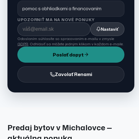
pomoc s obhliadkami a financovaním
UPOZORNIŤ MA NA NOVÉ PONUKY
Nastaviť
Odoslaním súhlasíte so spracovaním e-mailu v zmysle
GDPR
. Odhlásiť sa môžete jedným klikom v každom e-maile.
Poslať dopyt
Zavolať Renami
Predaj
bytov
v
Michalovce
—
aktuálna ponuka