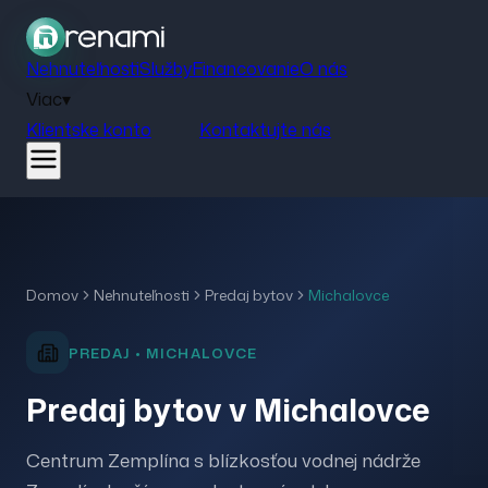
Nehnuteľnosti
Služby
Financovanie
O nás
Viac
▾
Klientske konto
Kontaktujte nás
Domov
Nehnuteľnosti
Predaj
bytov
Michalovce
PREDAJ
•
MICHALOVCE
Predaj bytov v Michalovce
Centrum Zemplína s blízkosťou vodnej nádrže