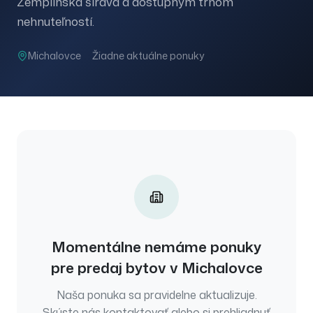
Zemplínska šírava a dostupným trhom
nehnuteľností.
Michalovce
Žiadne aktuálne ponuky
Momentálne nemáme ponuky
pre
predaj
bytov
v
Michalovce
Naša ponuka sa pravidelne aktualizuje.
Skúste nás kontaktovať alebo si prehliadnuť