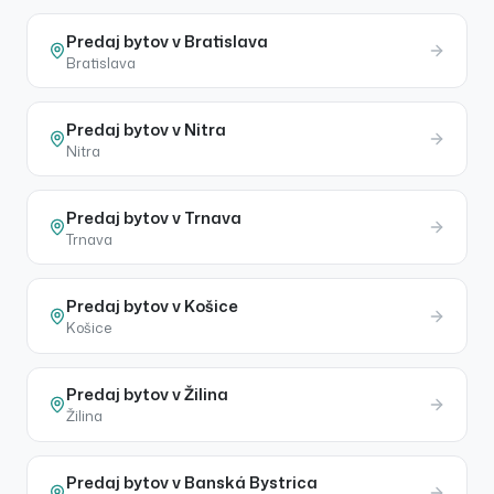
Predaj
bytov
v
Bratislava
Bratislava
Predaj
bytov
v
Nitra
Nitra
Predaj
bytov
v
Trnava
Trnava
Predaj
bytov
v
Košice
Košice
Predaj
bytov
v
Žilina
Žilina
Predaj
bytov
v
Banská Bystrica