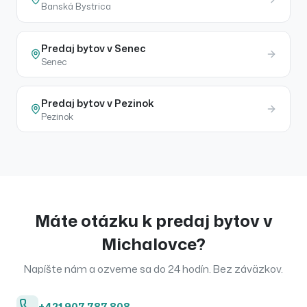
Banská Bystrica
Predaj
bytov
v
Senec
Senec
Predaj
bytov
v
Pezinok
Pezinok
Máte otázku k
predaj
bytov
v
Michalovce
?
Napíšte nám a ozveme sa do 24 hodín. Bez záväzkov.
+421 907 787 808