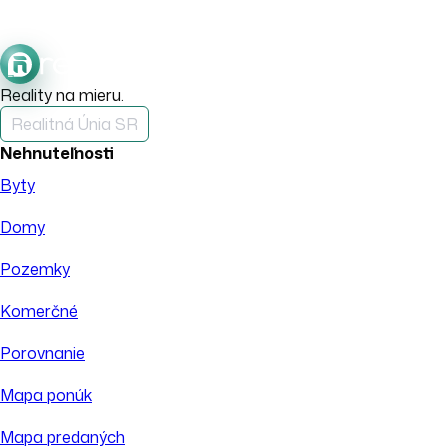
Reality na mieru.
Realitná Únia SR
Nehnuteľnosti
Byty
Domy
Pozemky
Komerčné
Porovnanie
Mapa ponúk
Mapa predaných