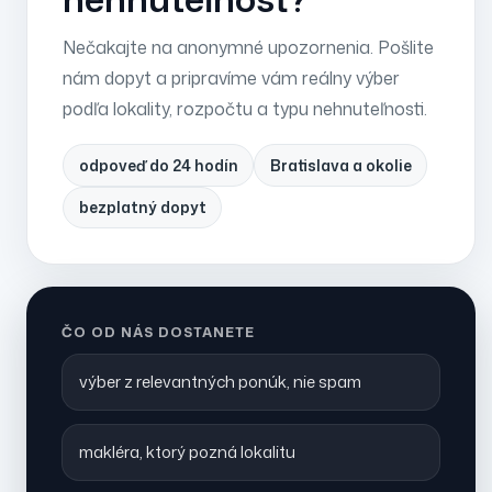
Nečakajte na anonymné upozornenia. Pošlite
nám dopyt a pripravíme vám reálny výber
podľa lokality, rozpočtu a typu nehnuteľnosti.
odpoveď do 24 hodín
Bratislava a okolie
bezplatný dopyt
ČO OD NÁS DOSTANETE
výber z relevantných ponúk, nie spam
makléra, ktorý pozná lokalitu