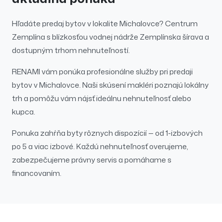
Hľadáte
predaj
bytov
v lokalite
Michalovce
?
Centrum
Zemplína s blízkosťou vodnej nádrže Zemplínska šírava a
dostupným trhom nehnuteľností.
RENAMI vám ponúka profesionálne služby pri
predaji
bytov
v
Michalovce
. Naši skúsení makléri poznajú lokálny
trh a pomôžu vám nájsť ideálnu nehnuteľnosť alebo
kupca.
Ponuka zahŕňa byty rôznych dispozícií — od 1-izbových
po 5 a viac izbové.
Každú nehnuteľnosť overujeme,
zabezpečujeme právny servis a pomáhame s
financovaním.