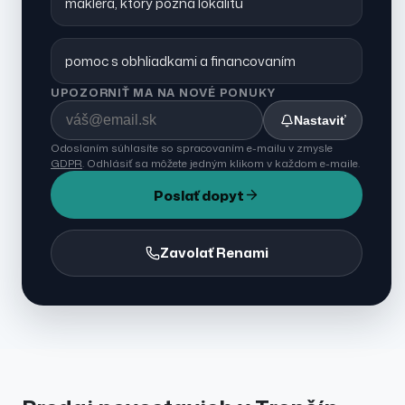
makléra, ktorý pozná lokalitu
pomoc s obhliadkami a financovaním
UPOZORNIŤ MA NA NOVÉ PONUKY
Nastaviť
Odoslaním súhlasíte so spracovaním e-mailu v zmysle
GDPR
. Odhlásiť sa môžete jedným klikom v každom e-maile.
Poslať dopyt
Zavolať Renami