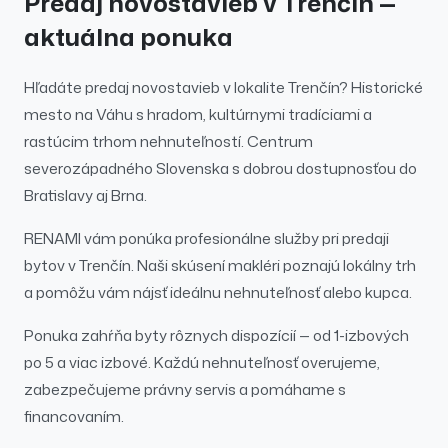
Predaj
novostavieb
v
Trenčín
—
aktuálna ponuka
Hľadáte
predaj
novostavieb
v lokalite
Trenčín
?
Historické
mesto na Váhu s hradom, kultúrnymi tradíciami a
rastúcim trhom nehnuteľností. Centrum
severozápadného Slovenska s dobrou dostupnosťou do
Bratislavy aj Brna.
RENAMI vám ponúka profesionálne služby pri
predaji
bytov
v
Trenčín
. Naši skúsení makléri poznajú lokálny trh
a pomôžu vám nájsť ideálnu nehnuteľnosť alebo kupca.
Ponuka zahŕňa byty rôznych dispozícií — od 1-izbových
po 5 a viac izbové.
Každú nehnuteľnosť overujeme,
zabezpečujeme právny servis a pomáhame s
financovaním.