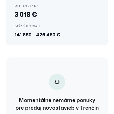
MEDIÁN € / M²
3 018
€
BEŽNÝ ROZSAH
141 650
–
426 450
€
Momentálne nemáme ponuky
pre
predaj
novostavieb
v
Trenčín