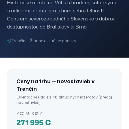
Historické mesto na Váhu s hradom, kultúrnymi
tradíciami a rastúcim trhom nehnuteľností.
Centrum severozápadného Slovenska s dobrou
dostupnosťou do Bratislavy aj Brna.
Trenčín
Žiadne aktuálne ponuky
Ceny na trhu —
novostavieb
v
Trenčín
Orientačné údaje z
48
aktuálnych inzerátov (
predaj
novostavieb
).
MEDIÁN CENY
271 995
€