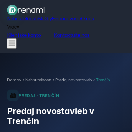
Nehnuteľnosti
Služby
Financovanie
O nás
Viac
▾
Klientske konto
Kontaktujte nás
Domov
Nehnuteľnosti
Predaj
novostavieb
Trenčín
PREDAJ
•
TRENČÍN
Predaj novostavieb v
Trenčín