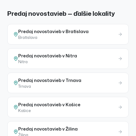
Predaj novostavieb — ďalšie lokality
Predaj
novostavieb
v
Bratislava
Bratislava
Predaj
novostavieb
v
Nitra
Nitra
Predaj
novostavieb
v
Trnava
Trnava
Predaj
novostavieb
v
Košice
Košice
Predaj
novostavieb
v
Žilina
Žilina