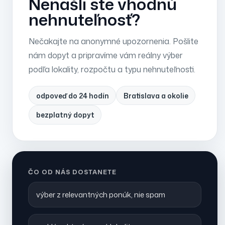
Nenašli ste vhodnú
nehnuteľnosť?
Nečakajte na anonymné upozornenia. Pošlite
nám dopyt a pripravíme vám reálny výber
podľa lokality, rozpočtu a typu nehnuteľnosti.
odpoveď do 24 hodín
Bratislava a okolie
bezplatný dopyt
ČO OD NÁS DOSTANETE
výber z relevantných ponúk, nie spam