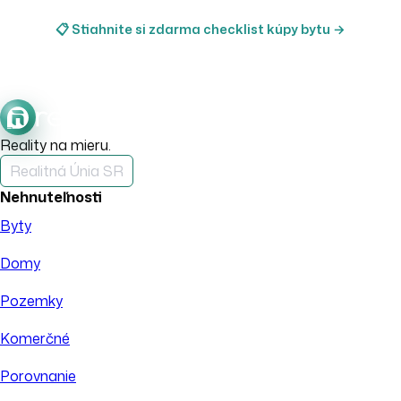
📋 Stiahnite si zdarma checklist kúpy bytu →
Reality na mieru.
Realitná Únia SR
Nehnuteľnosti
Byty
Domy
Pozemky
Komerčné
Porovnanie