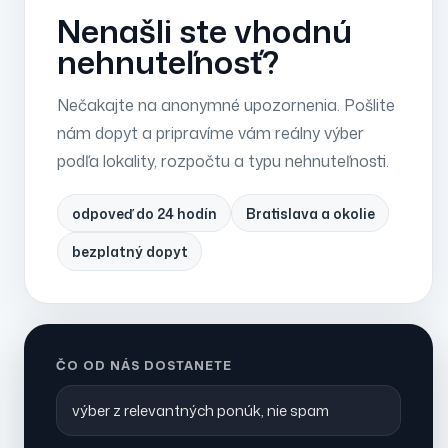
Nenašli ste vhodnú
nehnuteľnosť?
Nečakajte na anonymné upozornenia. Pošlite
nám dopyt a pripravíme vám reálny výber
podľa lokality, rozpočtu a typu nehnuteľnosti.
odpoveď do 24 hodín
Bratislava a okolie
bezplatný dopyt
ČO OD NÁS DOSTANETE
výber z relevantných ponúk, nie spam