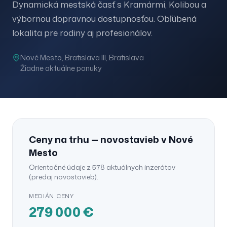
Dynamická mestská časť s Kramármi, Kolibou a
výbornou dopravnou dostupnosťou. Obľúbená
lokalita pre rodiny aj profesionálov.
Nové Mesto
, Bratislava III
, Bratislava
Žiadne aktuálne ponuky
Ceny na trhu —
novostavieb
v
Nové
Mesto
Orientačné údaje z
578
aktuálnych inzerátov
(
predaj
novostavieb
).
MEDIÁN CENY
279 000
€