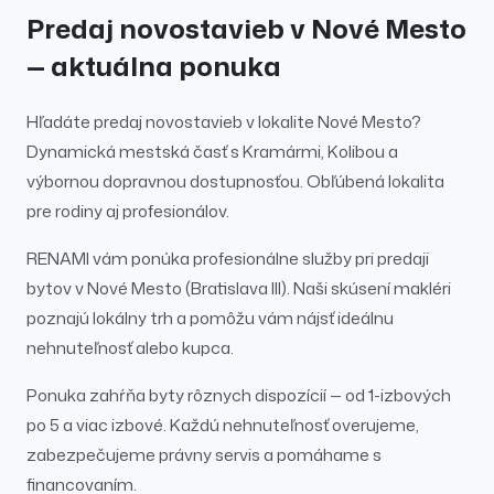
Predaj
novostavieb
v
Nové Mesto
— aktuálna ponuka
Hľadáte
predaj
novostavieb
v lokalite
Nové Mesto
?
Dynamická mestská časť s Kramármi, Kolibou a
výbornou dopravnou dostupnosťou. Obľúbená lokalita
pre rodiny aj profesionálov.
RENAMI vám ponúka profesionálne služby pri
predaji
bytov
v
Nové Mesto
(Bratislava III)
. Naši skúsení makléri
poznajú lokálny trh a pomôžu vám nájsť ideálnu
nehnuteľnosť alebo kupca.
Ponuka zahŕňa byty rôznych dispozícií — od 1-izbových
po 5 a viac izbové.
Každú nehnuteľnosť overujeme,
zabezpečujeme právny servis a pomáhame s
financovaním.