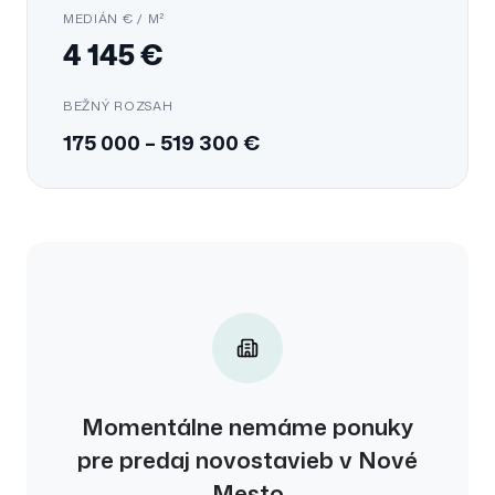
MEDIÁN € / M²
4 145
€
BEŽNÝ ROZSAH
175 000
–
519 300
€
Momentálne nemáme ponuky
pre
predaj
novostavieb
v
Nové
Mesto