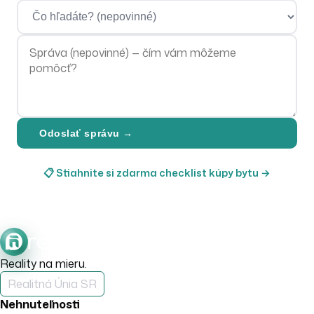
Čo hľadáte?
Správa
Odoslať správu →
📋 Stiahnite si zdarma checklist kúpy bytu →
Reality na mieru.
Realitná Únia SR
Nehnuteľnosti