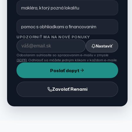
makléra, ktorý pozná lokalitu
pomoc s obhliadkami a financovaním
UPOZORNIŤ MA NA NOVÉ PONUKY
Nastaviť
Odoslaním súhlasíte so spracovaním e-mailu v zmysle
GDPR
. Odhlásiť sa môžete jedným klikom v každom e-maile.
Poslať dopyt
Zavolať Renami