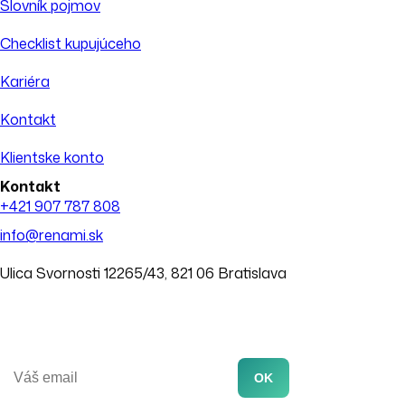
Slovník pojmov
Checklist kupujúceho
Kariéra
Kontakt
Klientske konto
Kontakt
+421 907 787 808
info@renami.sk
Ulica Svornosti 12265/43, 821 06 Bratislava
Dostávajte tipy z realitného trhu
E-mail
OK