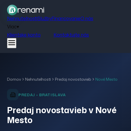
Nehnuteľnosti
Služby
Financovanie
O nás
Viac
▾
Klientske konto
Kontaktujte nás
Domov
Nehnuteľnosti
Predaj
novostavieb
Nové Mesto
PREDAJ
•
BRATISLAVA
Predaj novostavieb v Nové
Mesto