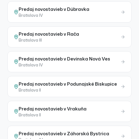
Predaj
novostavieb
v
Dúbravka
Bratislava IV
Predaj
novostavieb
v
Rača
Bratislava III
Predaj
novostavieb
v
Devínska Nová Ves
Bratislava IV
Predaj
novostavieb
v
Podunajské Biskupice
Bratislava II
Predaj
novostavieb
v
Vrakuňa
Bratislava II
Predaj
novostavieb
v
Záhorská Bystrica