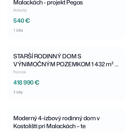
Malackách - projekt Pegas
Malacky
540 €
1 izba
STARŠÍ RODINNÝ DOM S
ODPORÚČANÉ
VÝNIMOČNÝM POZEMKOM 1 432 m² V
SRDCI GR
Pezinok
418 990 €
3 izby
Moderný 4-izbový rodinný dom v
ODPORÚČANÉ
Kostolišti pri Malackách – te