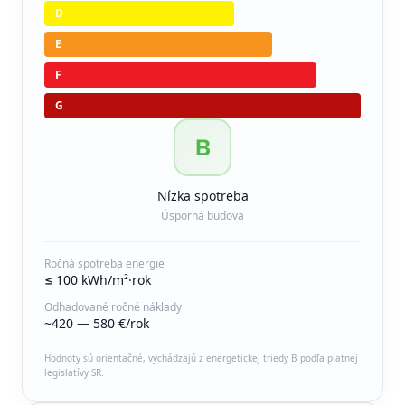
D
E
F
G
B
Nízka spotreba
Úsporná budova
Ročná spotreba energie
≤ 100 kWh/m²·rok
Odhadované ročné náklady
~420 — 580 €/rok
Hodnoty sú orientačné, vychádzajú z energetickej triedy B podľa platnej
legislatívy SR.