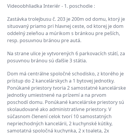
Videoobhliadka Interiér - 1. poschodie :
Zastávka trolejbusu č. 203 je 200m od domu, ktorý je
situovaný priamo pri hlavnej ceste, od ktorej je dom
oddelný zeleňou a múrikom s bránkou pre peších,
resp. posuvnou bránou pre autá.
Na strane ulice je vytvorených 6 parkovacích státí, za
posuvnou bránou sú ďalšie 3 státia.
Dom má centrálne spoločné schodisko, z ktorého je
prístup do 2 kancelárskych a 1 bytovej jednotky.
Ponúkané priestory tvoria 2 samostatné kancelárske
jednotky umiestnené na prízemí a na prvom
poschodí domu. Ponúkané kancelárske priestory sú
skolaudované ako administratívne priestory. V
súčasnom členení celok tvorí 10 samostatných
nepriechodných kancelárii, 2 kuchynské kútiky,
samotatná spoločná kuchynka, 2 x toaleta, 2x