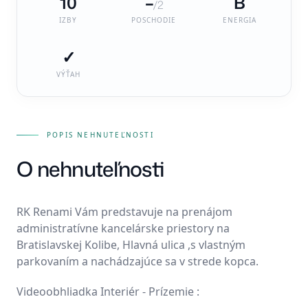
10
–
B
/2
IZBY
POSCHODIE
ENERGIA
✓
VÝŤAH
POPIS NEHNUTEĽNOSTI
O nehnuteľnosti
RK Renami Vám predstavuje na prenájom
administratívne kancelárske priestory na
Bratislavskej Kolibe, Hlavná ulica ,s vlastným
parkovaním a nachádzajúce sa v strede kopca.
Videoobhliadka Interiér - Prízemie :