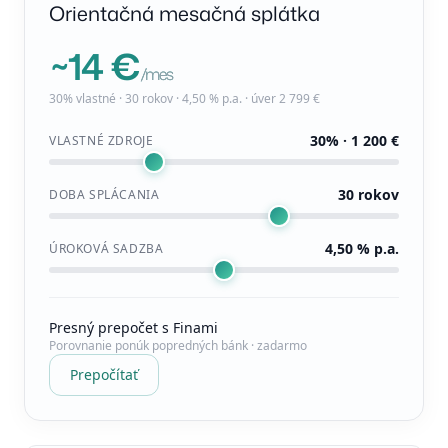
Orientačná mesačná splátka
~14 €
/mes
30% vlastné · 30 rokov · 4,50 % p.a. · úver 2 799 €
30% · 1 200 €
VLASTNÉ ZDROJE
30 rokov
DOBA SPLÁCANIA
4,50 % p.a.
ÚROKOVÁ SADZBA
Presný prepočet s Finami
Porovnanie ponúk popredných bánk · zadarmo
Prepočítať