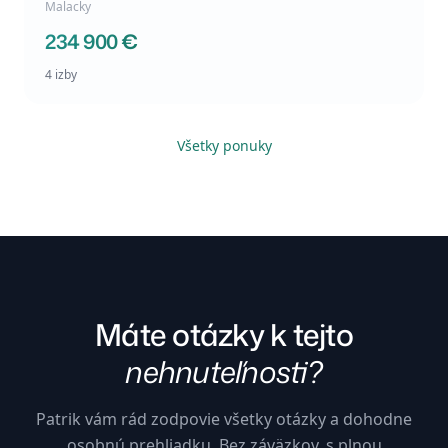
Malacky
234 900 €
4 izby
Všetky ponuky
Máte otázky k tejto
nehnuteľnosti?
Patrik vám rád zodpovie všetky otázky a dohodne
osobnú prehliadku. Bez záväzkov, s plnou