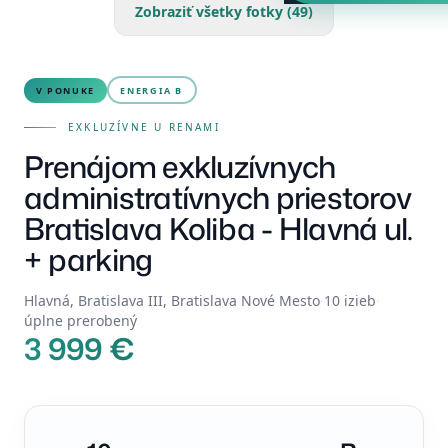
Zobraziť všetky fotky (
49
)
V PONUKE
ENERGIA B
EXKLUZÍVNE U RENAMI
Prenájom exkluzívnych
administratívnych priestorov
Bratislava Koliba - Hlavná ul.
+ parking
Hlavná, Bratislava III, Bratislava Nové Mesto
·
10 izieb
·
úplne prerobený
3 999 €