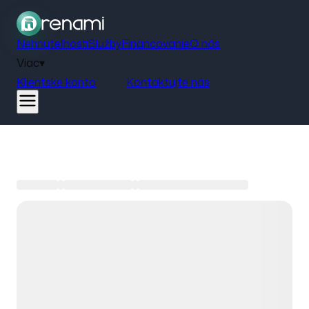
Nehnuteľnosti
Služby
Financovanie
O nás
Viac
▾
Klientske konto
Kontaktujte nás