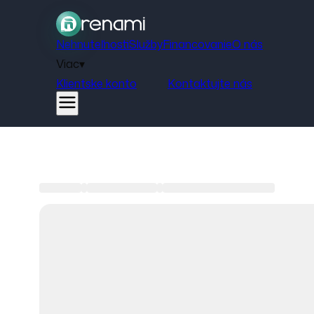
Nehnuteľnosti
Služby
Financovanie
O nás
Viac
▾
Klientske konto
Kontaktujte nás