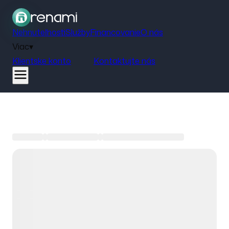
Nehnuteľnosti
Služby
Financovanie
O nás
Viac
▾
Klientske konto
Kontaktujte nás