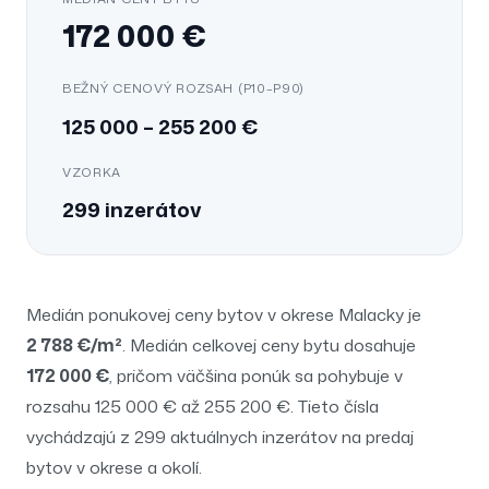
172 000
€
BEŽNÝ CENOVÝ ROZSAH (P10–P90)
125 000
–
255 200
€
VZORKA
299
inzerátov
Medián ponukovej ceny
bytov
v okrese
Malacky
je
2 788
€/m²
. Medián celkovej ceny
bytu
dosahuje
172 000 €
, pričom väčšina ponúk sa pohybuje v
rozsahu
125 000 €
až
255 200 €
. Tieto čísla
vychádzajú z
299
aktuálnych inzerátov na predaj
bytov
v okrese a okolí.