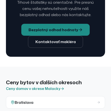
Trhové štatistiky sú orientačné. Pre presnú
cenu vašej nehnuteľnosti využite náš
bezplatný odhad alebo nás kontaktujte.
Bezplatný odhad hodnoty
Kontaktovať makléra
Ceny
bytov
v ďalších okresoch
Ceny domov
v okrese
Malacky
Bratislava