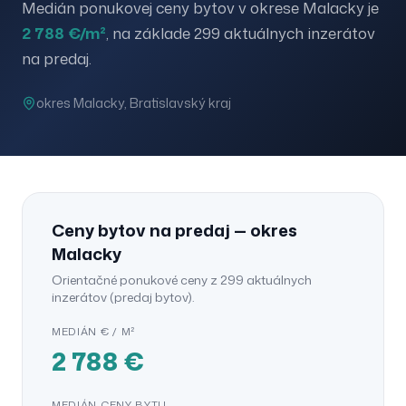
Medián ponukovej ceny
bytov
v okrese
Malacky
je
2 788
€/m²
, na základe
299
aktuálnych inzerátov
na predaj.
okres
Malacky
,
Bratislavský
kraj
Ceny
bytov
na predaj — okres
Malacky
Orientačné ponukové ceny z
299
aktuálnych
inzerátov (predaj
bytov
).
MEDIÁN € / M²
2 788
€
MEDIÁN CENY
BYTU