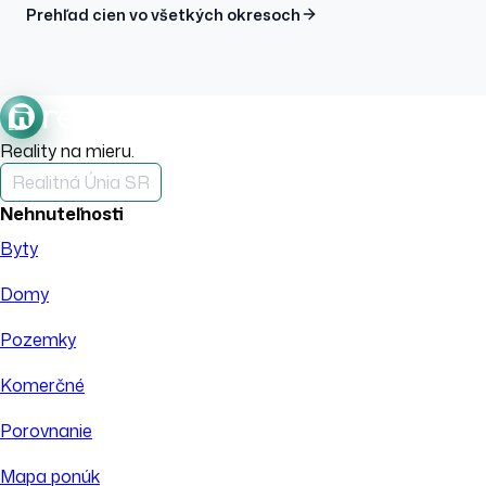
Prehľad cien vo všetkých okresoch
Reality na mieru.
Realitná Únia SR
Nehnuteľnosti
Byty
Domy
Pozemky
Komerčné
Porovnanie
Mapa ponúk