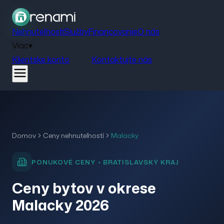
Nehnuteľnosti
Služby
Financovanie
O nás
Viac
▾
Klientske konto
Kontaktujte nás
Domov
Ceny nehnuteľností
Malacky
PONUKOVÉ CENY •
BRATISLAVSKÝ
KRAJ
Ceny bytov v okrese
Malacky
2026