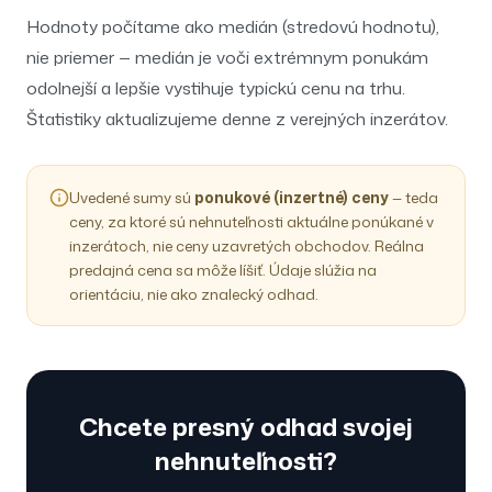
Hodnoty počítame ako medián (stredovú hodnotu),
nie priemer — medián je voči extrémnym ponukám
odolnejší a lepšie vystihuje typickú cenu na trhu.
Štatistiky aktualizujeme denne z verejných inzerátov.
Uvedené sumy sú
ponukové (inzertné) ceny
— teda
ceny, za ktoré sú nehnuteľnosti aktuálne ponúkané v
inzerátoch, nie ceny uzavretých obchodov. Reálna
predajná cena sa môže líšiť. Údaje slúžia na
orientáciu, nie ako znalecký odhad.
Chcete presný odhad svojej
nehnuteľnosti?