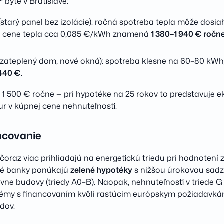
byte v Bratislave:
(starý panel bez izolácie): ročná spotreba tepla môže dosi
ri cene tepla cca 0,085 €/kWh znamená
1 380–1 940 € ročn
zateplený dom, nové okná): spotreba klesne na 60–80 kWh
440 €
.
 1 500 € ročne — pri hypotéke na 25 rokov to predstavuje e
eur v kúpnej cene nehnuteľnosti.
ncovanie
čoraz viac prihliadajú na energetickú triedu pri hodnotení
oré banky ponúkajú
zelené hypotéky
s nižšou úrokovou sad
ívne budovy (triedy A0–B). Naopak, nehnuteľnosti v triede 
émy s financovaním kvôli rastúcim európskym požiadavká
dov.