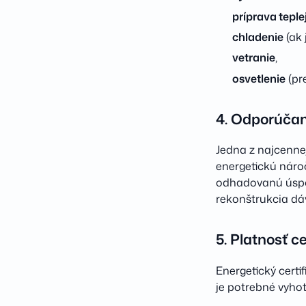
príprava teple
chladenie
(ak 
vetranie
,
osvetlenie
(pre
4. Odporúčan
Jedna z najcennej
energetickú náro
odhadovanú úsporu
rekonštrukcia dá
5. Platnosť ce
Energetický certif
je potrebné vyhot