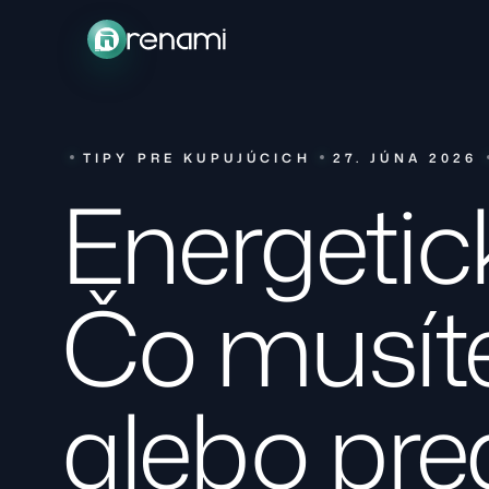
TIPY PRE KUPUJÚCICH
27. JÚNA 2026
Energetick
Čo musíte
alebo pre