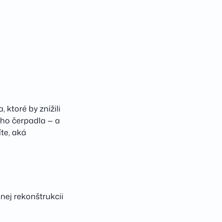
 ktoré by znížili
ého čerpadla — a
te, aká
dnej rekonštrukcii