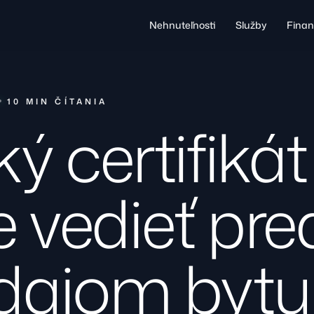
Nehnuteľnosti
Služby
Finan
10 MIN ČÍTANIA
ý certifiká
 vedieť pr
dajom bytu