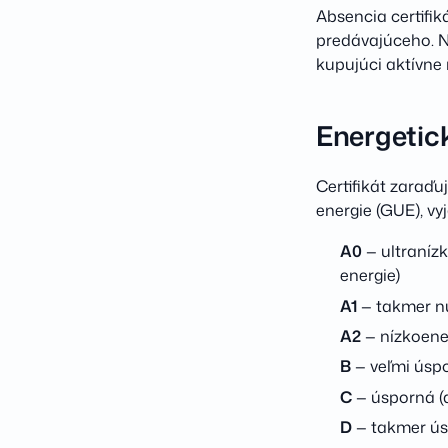
Absencia certifi
predávajúceho. N
kupujúci aktívne
Energetick
Certifikát zaraď
energie (GUE), vy
A0
— ultraníz
energie)
A1
— takmer nu
A2
— nízkoene
B
— veľmi úsp
C
— úsporná (
D
— takmer ús