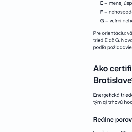
E
— menej úsp
F
— nehospodá
G
— veľmi neh
Pre orientáciu: 
tried E až G. No
podľa požiadaviek 
Ako certif
Bratislave
Energetická tried
tým aj trhovú ho
Reálne porov