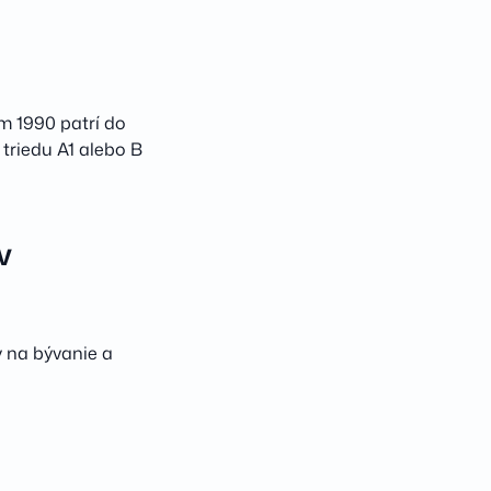
m 1990 patrí do
triedu A1 alebo B
v
y na bývanie a