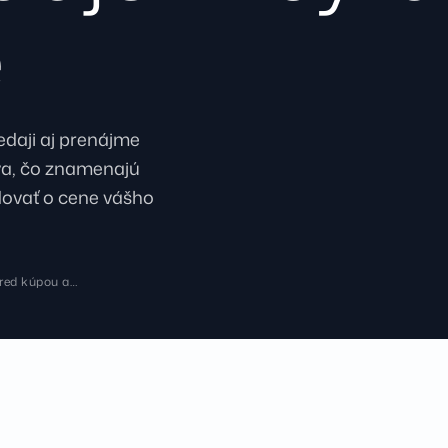
e
edaji aj prenájme
va, čo znamenajú
dovať o cene vášho
pred kúpou a…