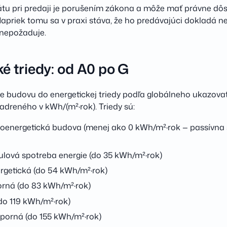
kátu pri predaji je porušením zákona a môže mať právne dôs
apriek tomu sa v praxi stáva, že ho predávajúci dokladá n
 nepožaduje.
é triedy: od A0 po G
uje budovu do energetickej triedy podľa globálneho ukazova
jadreného v kWh/(m²·rok). Triedy sú:
koenergetická budova (menej ako 0 kWh/m²·rok — passívna
lová spotreba energie (do 35 kWh/m²·rok)
rgetická (do 54 kWh/m²·rok)
orná (do 83 kWh/m²·rok)
do 119 kWh/m²·rok)
porná (do 155 kWh/m²·rok)