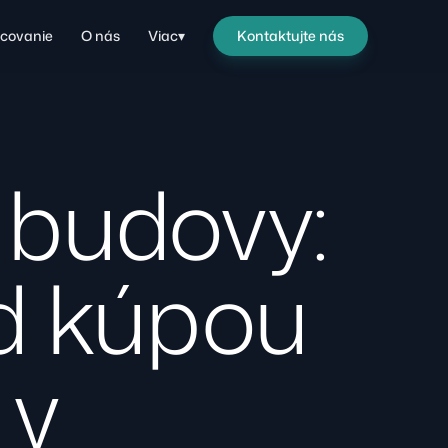
covanie
O nás
Viac
▾
Kontaktujte nás
t budovy:
ed kúpou
 v