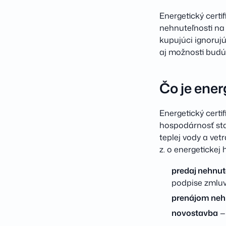
Energetický certi
nehnuteľnosti na
kupujúci ignoruj
aj možnosti budú
Čo je ener
Energetický certi
hospodárnosť sta
teplej vody a vet
z. o energetickej
predaj nehnut
podpise zmluv
prenájom neh
novostavba
— 