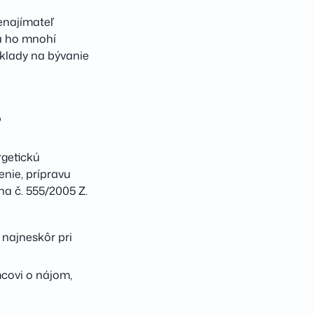
enajímateľ
a ho mnohí
áklady na bývanie
?
rgetickú
nie, prípravu
na č. 555/2005 Z.
najneskôr pri
mcovi o nájom,