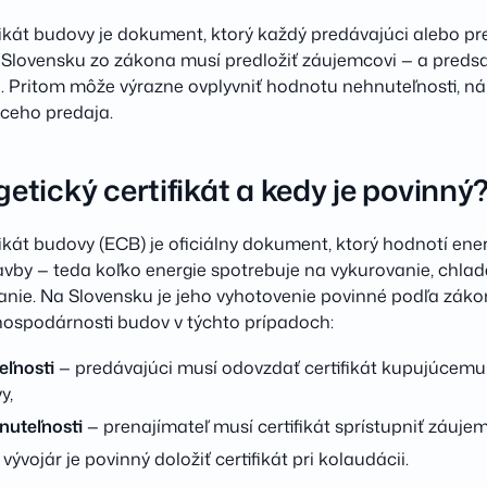
fikát budovy je dokument, ktorý každý predávajúci alebo pr
 Slovensku zo zákona musí predložiť záujemcovi — a preds
ú. Pritom môže výrazne ovplyvniť hodnotu nehnuteľnosti, n
ceho predaja.
getický certifikát a kedy je povinný
fikát budovy (ECB) je oficiálny dokument, ktorý hodnotí ene
vby — teda koľko energie spotrebuje na vykurovanie, chlade
ranie. Na Slovensku je jeho vyhotovenie povinné podľa záko
 hospodárnosti budov v týchto prípadoch:
eľnosti
— predávajúci musí odovzdať certifikát kupujúcemu 
y,
nuteľnosti
— prenajímateľ musí certifikát sprístupniť záuje
vývojár je povinný doložiť certifikát pri kolaudácii.