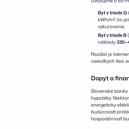
Uvažujme o 65 m² 
Byt v triede G
kWh/m², čo p
vykurovanie.
Byt v triede B
(
náklady
330–
Rozdiel je takmer
niekoľkých tisíc 
Dopyt a fina
Slovenské banky 
hypotéky. Niekt
energeticky efekt
budúcnosti probl
hospodárnosť bu