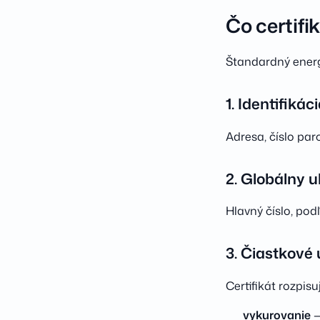
Čo certifi
Štandardný energe
1. Identifiká
Adresa, číslo par
2. Globálny 
Hlavný číslo, pod
3. Čiastkové
Certifikát rozpis
vykurovanie
—