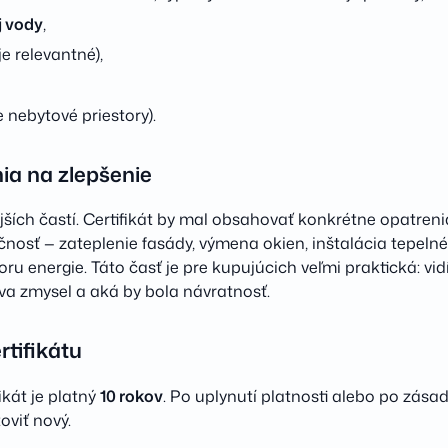
j vody
,
je relevantné),
 nebytové priestory).
ia na zlepšenie
ších častí. Certifikát by mal obsahovať konkrétne opatrenia,
čnosť — zateplenie fasády, výmena okien, inštalácia tepeln
 energie. Táto časť je pre kupujúcich veľmi praktická: vidí
va zmysel a aká by bola návratnosť.
rtifikátu
ikát je platný
10 rokov
. Po uplynutí platnosti alebo po zása
oviť nový.