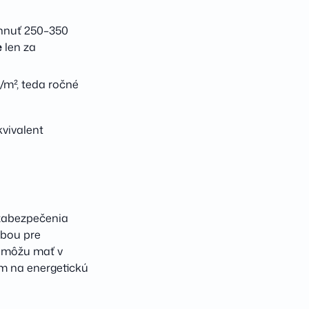
ahnuť 250–350
e
len za
/m², teda ročné
kvivalent
 zabezpečenia
zbou pre
G môžu mať v
m na energetickú