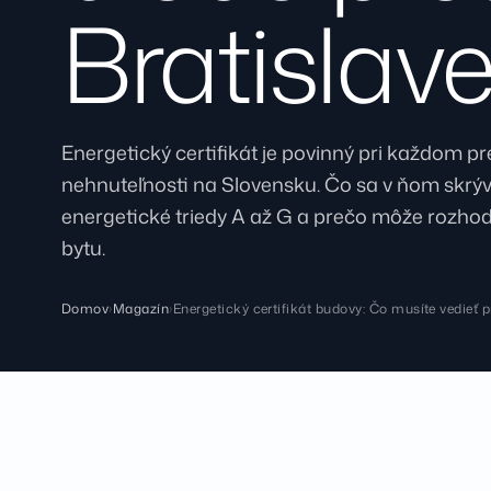
Bratislav
Energetický certifikát je povinný pri každom pr
nehnuteľnosti na Slovensku. Čo sa v ňom skrý
energetické triedy A až G a prečo môže rozho
bytu.
Domov
›
Magazín
›
Energetický certifikát budovy: Čo musíte vedieť 