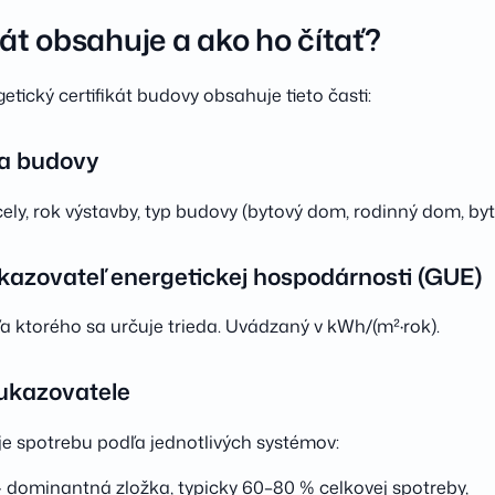
kát obsahuje a ako ho čítať?
tický certifikát budovy obsahuje tieto časti:
cia budovy
cely, rok výstavby, typ budovy (bytový dom, rodinný dom, byt
ukazovateľ energetickej hospodárnosti (GUE)
ľa ktorého sa určuje trieda. Uvádzaný v kWh/(m²·rok).
 ukazovatele
uje spotrebu podľa jednotlivých systémov:
 dominantná zložka, typicky 60–80 % celkovej spotreby,