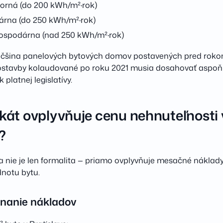
orná (do 200 kWh/m²·rok)
rna (do 250 kWh/m²·rok)
ospodárna (nad 250 kWh/m²·rok)
väčšina panelových bytových domov postavených pred roko
vostavby kolaudované po roku 2021 musia dosahovať aspoň 
platnej legislatívy.
ikát ovplyvňuje cenu nehnuteľnosti 
?
a nie je len formalita — priamo ovplyvňuje mesačné náklad
dnotu bytu.
nanie nákladov