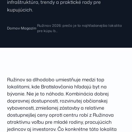
infraštruktúra, trendy a praktické rady pre
kupujúcich.
Ružinov 2026: prečo je to najhľadanejšia lokalita
Domov
›
Magazín
›
pre kúpu b…
Ružinov sa dlhodobo umiestňuje medzi top
lokalitami, kde Bratislavčania hľadajú byt na
bývanie. Nie je to náhoda. Kombinácia dobrej
dopravnej dostupnosti, rozvinutej občianskej
vybavenosti, zmiešanej zástavby a relatívne
dostupnejšej ceny oproti centru robí z Ružinova
atraktívnu voľbu pre mladé rodiny, pracujúcich
jedincov aj investorov. Čo konkrétne táto lokalita