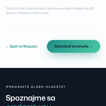
Tento článok bol pripravený s pomocou umelej inteligencie (AI).
Slúži na všeobecnú informáciu.
Dohodnúť stretnutie →
← Späť na Magazín
PREDÁVATE ALEBO HĽADÁTE?
Spoznajme sa