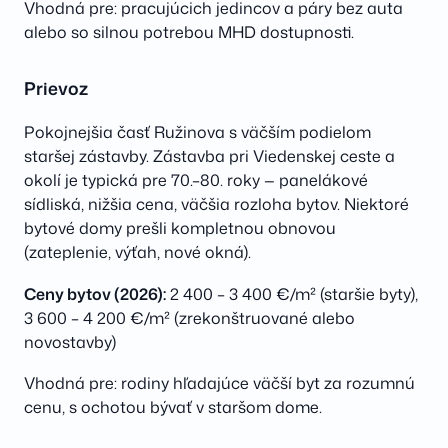
Vhodná pre: pracujúcich jedincov a páry bez auta
alebo so silnou potrebou MHD dostupnosti.
Prievoz
Pokojnejšia časť Ružinova s väčším podielom
staršej zástavby. Zástavba pri Viedenskej ceste a
okolí je typická pre 70.–80. roky — panelákové
sídliská, nižšia cena, väčšia rozloha bytov. Niektoré
bytové domy prešli kompletnou obnovou
(zateplenie, výťah, nové okná).
Ceny bytov (2026):
2 400 – 3 400 €/m² (staršie byty),
3 600 – 4 200 €/m² (zrekonštruované alebo
novostavby)
Vhodná pre: rodiny hľadajúce väčší byt za rozumnú
cenu, s ochotou bývať v staršom dome.