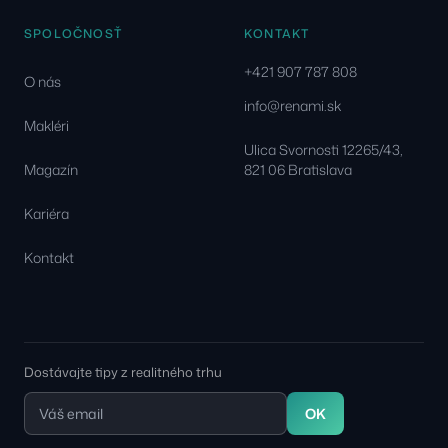
SPOLOČNOSŤ
KONTAKT
+421 907 787 808
O nás
info@renami.sk
Makléri
Ulica Svornosti 12265/43,
Magazín
821 06 Bratislava
Kariéra
Kontakt
Dostávajte tipy z realitného trhu
OK