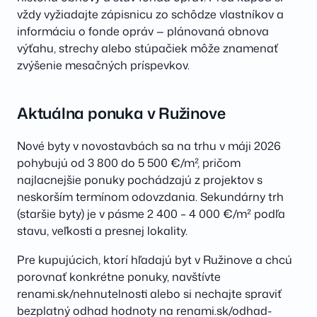
vždy vyžiadajte zápisnicu zo schôdze vlastníkov a
informáciu o fonde opráv — plánovaná obnova
výťahu, strechy alebo stúpačiek môže znamenať
zvýšenie mesačných príspevkov.
Aktuálna ponuka v Ružinove
Nové byty v novostavbách sa na trhu v máji 2026
pohybujú od 3 800 do 5 500 €/m², pričom
najlacnejšie ponuky pochádzajú z projektov s
neskorším termínom odovzdania. Sekundárny trh
(staršie byty) je v pásme 2 400 – 4 000 €/m² podľa
stavu, veľkosti a presnej lokality.
Pre kupujúcich, ktorí hľadajú byt v Ružinove a chcú
porovnať konkrétne ponuky, navštívte
renami.sk/nehnutelnosti alebo si nechajte spraviť
bezplatný odhad hodnoty na renami.sk/odhad-