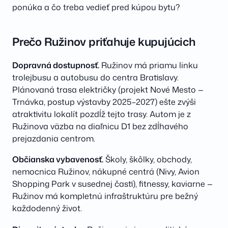
ponúka a čo treba vedieť pred kúpou bytu?
Prečo Ružinov priťahuje kupujúcich
Dopravná dostupnosť.
Ružinov má priamu linku
trolejbusu a autobusu do centra Bratislavy.
Plánovaná trasa električky (projekt Nové Mesto —
Trnávka, postup výstavby 2025–2027) ešte zvýši
atraktivitu lokalít pozdĺž tejto trasy. Autom je z
Ružinova väzba na diaľnicu D1 bez zdĺhavého
prejazdania centrom.
Občianska vybavenosť.
Školy, škôlky, obchody,
nemocnica Ružinov, nákupné centrá (Nivy, Avion
Shopping Park v susednej časti), fitnessy, kaviarne —
Ružinov má kompletnú infraštruktúru pre bežný
každodenný život.