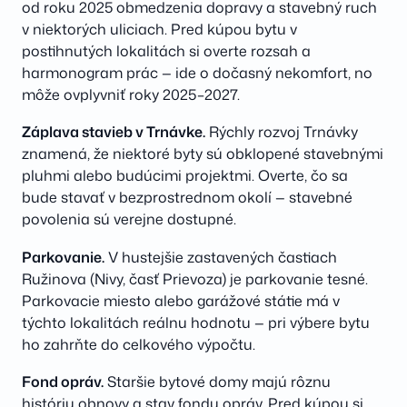
od roku 2025 obmedzenia dopravy a stavebný ruch
v niektorých uliciach. Pred kúpou bytu v
postihnutých lokalitách si overte rozsah a
harmonogram prác — ide o dočasný nekomfort, no
môže ovplyvniť roky 2025–2027.
Záplava stavieb v Trnávke.
Rýchly rozvoj Trnávky
znamená, že niektoré byty sú obklopené stavebnými
pluhmi alebo budúcimi projektmi. Overte, čo sa
bude stavať v bezprostrednom okolí — stavebné
povolenia sú verejne dostupné.
Parkovanie.
V hustejšie zastavených častiach
Ružinova (Nivy, časť Prievoza) je parkovanie tesné.
Parkovacie miesto alebo garážové státie má v
týchto lokalitách reálnu hodnotu — pri výbere bytu
ho zahrňte do celkového výpočtu.
Fond opráv.
Staršie bytové domy majú rôznu
históriu obnovy a stav fondu opráv. Pred kúpou si