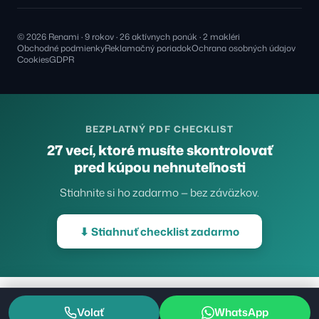
© 2026 Renami · 9 rokov · 26 aktívnych ponúk · 2 makléri
Obchodné podmienky
Reklamačný poriadok
Ochrana osobných údajov
Cookies
GDPR
BEZPLATNÝ PDF CHECKLIST
27 vecí, ktoré musíte skontrolovať
pred kúpou nehnuteľnosti
Stiahnite si ho zadarmo — bez záväzkov.
⬇ Stiahnuť checklist zadarmo
Volať
WhatsApp