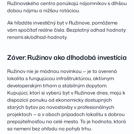
Ružinovského centra ponúkajú nájomníkov s dlhšou
dobou nájmu a nižšou rotáciou.
Ak hľadáte investičný byt v Ružinove, pomôžeme
vám spočítať reálne čísla. Bezplatný odhad hodnoty:
renami.sk/odhad-hodnoty.
Záver: Ružinov ako dlhodobá investícia
Ružinov nie je módnou novinkou — je to overená
lokalita s fungujúcou infraštruktúrou, aktívnym
developerským trhom a stabilným dopytom.
Kupujúci, ktorí si vyberú byt v Ružinove dnes, majú k
dispozícii ponuku od ekonomicky dostupných
starých bytov po novostavby v profesionálnych
projektoch — a v oboch prípadoch lokalitu s dobrou
prepojiteľnosťou na celé mesto. To je hodnota, ktorá
sa nemení bez ohľadu na pohyb trhu.