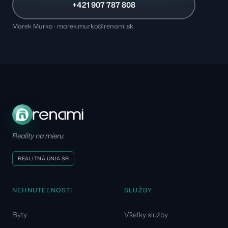
+421 907 787 808
Marek Murko · marek.murko@renami.sk
Reality na mieru.
REALITNÁ ÚNIA SR
NEHNUTEĽNOSTI
SLUŽBY
Byty
Všetky služby