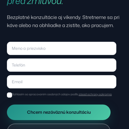
pred zmluvou.
Bezplatné konzultácie aj víkendy. Stretneme sa pri
káve alebo na obhliadke a zistíte, ako pracujem.
Súhlasím so spracovaním osobných údajov podľa
zásad ochrany súkromia
.
Chcem nezáväznú konzultáciu