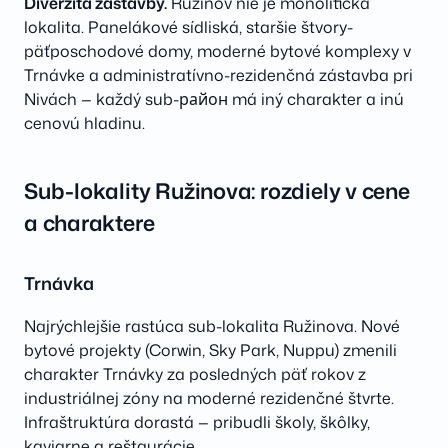
Diverzita zástavby.
Ružinov nie je monolitická
lokalita. Panelákové sídliská, staršie štvory-
päťposchodové domy, moderné bytové komplexy v
Trnávke a administratívno-rezidenčná zástavba pri
Nivách — každý sub-район má iný charakter a inú
cenovú hladinu.
Sub-lokality Ružinova: rozdiely v cene
a charaktere
Trnávka
Najrýchlejšie rastúca sub-lokalita Ružinova. Nové
bytové projekty (Corwin, Sky Park, Nuppu) zmenili
charakter Trnávky za posledných päť rokov z
industriálnej zóny na moderné rezidenčné štvrte.
Infraštruktúra dorastá — pribudli školy, škôlky,
kaviarne a reštaurácie.