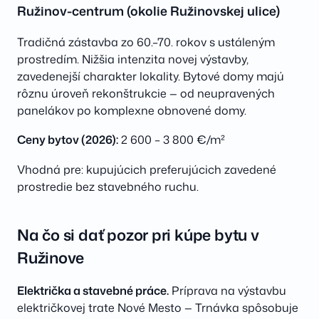
Ružinov-centrum (okolie Ružinovskej ulice)
Tradičná zástavba zo 60.–70. rokov s ustáleným
prostredím. Nižšia intenzita novej výstavby,
zavedenejší charakter lokality. Bytové domy majú
rôznu úroveň rekonštrukcie — od neupravených
panelákov po komplexne obnovené domy.
Ceny bytov (2026):
2 600 – 3 800 €/m²
Vhodná pre: kupujúcich preferujúcich zavedené
prostredie bez stavebného ruchu.
Na čo si dať pozor pri kúpe bytu v
Ružinove
Električka a stavebné práce.
Príprava na výstavbu
električkovej trate Nové Mesto — Trnávka spôsobuje