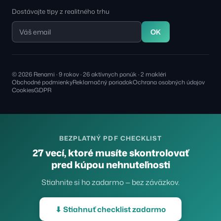
Dostávajte tipy z realitného trhu
OK
© 2026 Renami · 9 rokov · 26 aktívnych ponúk · 2 makléri
Obchodné podmienky
Reklamačný poriadok
Ochrana osobných údajov
Cookies
GDPR
BEZPLATNÝ PDF CHECKLIST
27 vecí, ktoré musíte skontrolovať
pred kúpou nehnuteľnosti
Stiahnite si ho zadarmo — bez záväzkov.
⬇ Stiahnuť checklist zadarmo