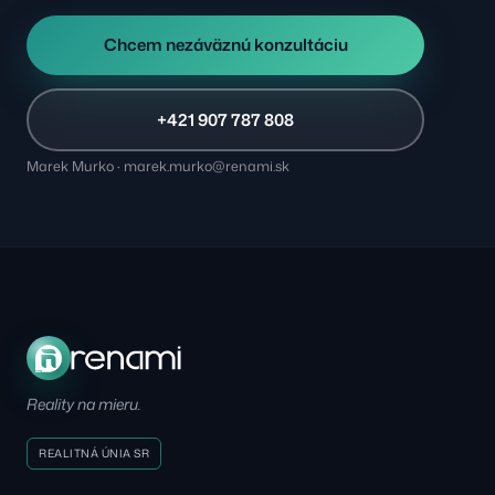
Chcem nezáväznú konzultáciu
+421 907 787 808
Marek Murko · marek.murko@renami.sk
Reality na mieru.
REALITNÁ ÚNIA SR