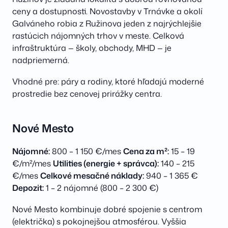
ceny a dostupnosti. Novostavby v Trnávke a okolí
Galváneho robia z Ružinova jeden z najrýchlejšie
rastúcich nájomných trhov v meste. Celková
infraštruktúra — školy, obchody, MHD — je
nadpriemerná.
Vhodné pre: páry a rodiny, ktoré hľadajú moderné
prostredie bez cenovej prirážky centra.
Nové Mesto
Nájomné:
800 – 1 150 €/mes
Cena za m²:
15 – 19
€/m²/mes
Utilities (energie + správca):
140 – 215
€/mes
Celkové mesačné náklady:
940 – 1 365 €
Depozit:
1 – 2 nájomné (800 – 2 300 €)
Nové Mesto kombinuje dobré spojenie s centrom
(električka) s pokojnejšou atmosférou. Vyššia