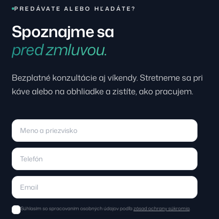
PREDÁVATE ALEBO HĽADÁTE?
Spoznajme sa
pred zmluvou.
Bezplatné konzultácie aj víkendy. Stretneme sa pri
káve alebo na obhliadke a zistíte, ako pracujem.
Súhlasím so spracovaním osobných údajov podľa
zásad ochrany súkromia
.