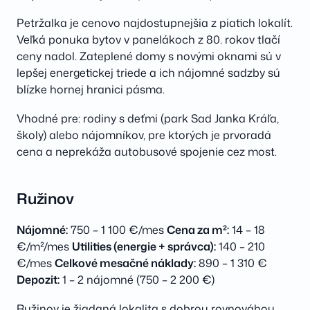
Petržalka je cenovo najdostupnejšia z piatich lokalít.
Veľká ponuka bytov v panelákoch z 80. rokov tlačí
ceny nadol. Zateplené domy s novými oknami sú v
lepšej energetickej triede a ich nájomné sadzby sú
blízke hornej hranici pásma.
Vhodné pre: rodiny s deťmi (park Sad Janka Kráľa,
školy) alebo nájomníkov, pre ktorých je prvoradá
cena a neprekáža autobusové spojenie cez most.
Ružinov
Nájomné:
750 – 1 100 €/mes
Cena za m²:
14 – 18
€/m²/mes
Utilities (energie + správca):
140 – 210
€/mes
Celkové mesačné náklady:
890 – 1 310 €
Depozit:
1 – 2 nájomné (750 – 2 200 €)
Ružinov je žiadaná lokalita s dobrou rovnováhou