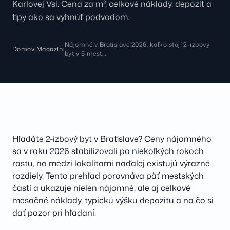
Karlovej Vsi. Cena za m², celkové náklady, depozit a
tipy ako sa vyhnúť podvodom.
Nájomné v Bratislave 2026: koľko stojí 2-izbový
Domov
›
Magazín
›
byt v 5 mest…
Hľadáte 2-izbový byt v Bratislave? Ceny nájomného
sa v roku 2026 stabilizovali po niekoľkých rokoch
rastu, no medzi lokalitami naďalej existujú výrazné
rozdiely. Tento prehľad porovnáva päť mestských
častí a ukazuje nielen nájomné, ale aj celkové
mesačné náklady, typickú výšku depozitu a na čo si
dať pozor pri hľadaní.