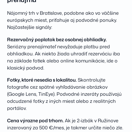
Nájomný trh v Bratislave, podobne ako vo väčšine
európskych miest, priťahuje aj podvodné ponuky.
Najčastejšie signály:
Rezervačný poplatok bez osobnej obhliadky.
Seriózny prenajímateľ nevyžaduje platbu pred
obhliadkou. Ak niekto žiada uhradiť rezerváciu iba
na základe fotiek alebo online komunikácie, ide o
klasický podvod.
Fotky, ktoré nesedia s lokalitou.
Skontrolujte
fotografie cez spätné vyhľadávanie obrázkov
(Google Lens, TinEye). Podvodné inzeráty používajú
odcudzené fotky z iných miest alebo z realitných
portálov.
Cena výrazne pod trhom.
Ak je 2-izbák v Ružinove
inzerovaný za 500 €/mes, je takmer určite niečo zle.