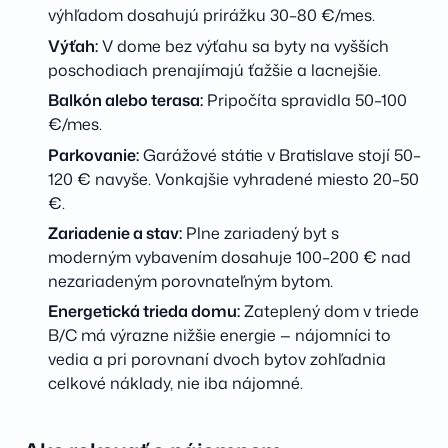
výhľadom dosahujú prirážku 30–80 €/mes.
Výťah:
V dome bez výťahu sa byty na vyšších
poschodiach prenajímajú ťažšie a lacnejšie.
Balkón alebo terasa:
Pripočíta spravidla 50–100
€/mes.
Parkovanie:
Garážové státie v Bratislave stojí 50–
120 € navyše. Vonkajšie vyhradené miesto 20–50
€.
Zariadenie a stav:
Plne zariadený byt s
moderným vybavením dosahuje 100–200 € nad
nezariadeným porovnateľným bytom.
Energetická trieda domu:
Zateplený dom v triede
B/C má výrazne nižšie energie — nájomníci to
vedia a pri porovnaní dvoch bytov zohľadnia
celkové náklady, nie iba nájomné.