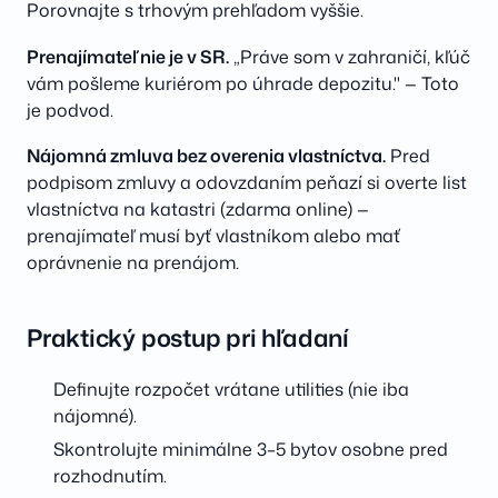
Porovnajte s trhovým prehľadom vyššie.
Prenajímateľ nie je v SR.
„Práve som v zahraničí, kľúč
vám pošleme kuriérom po úhrade depozitu." — Toto
je podvod.
Nájomná zmluva bez overenia vlastníctva.
Pred
podpisom zmluvy a odovzdaním peňazí si overte list
vlastníctva na katastri (zdarma online) —
prenajímateľ musí byť vlastníkom alebo mať
oprávnenie na prenájom.
Praktický postup pri hľadaní
Definujte rozpočet vrátane utilities (nie iba
nájomné).
Skontrolujte minimálne 3–5 bytov osobne pred
rozhodnutím.