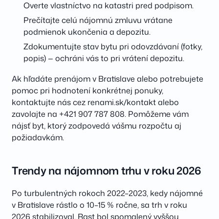
Overte vlastníctvo na katastri pred podpisom.
Prečítajte celú nájomnú zmluvu vrátane
podmienok ukončenia a depozitu.
Zdokumentujte stav bytu pri odovzdávaní (fotky,
popis) — ochráni vás to pri vrátení depozitu.
Ak hľadáte prenájom v Bratislave alebo potrebujete
pomoc pri hodnotení konkrétnej ponuky,
kontaktujte nás cez renami.sk/kontakt alebo
zavolajte na +421 907 787 808. Pomôžeme vám
nájsť byt, ktorý zodpovedá vášmu rozpočtu aj
požiadavkám.
Trendy na nájomnom trhu v roku 2026
Po turbulentných rokoch 2022–2023, kedy nájomné
v Bratislave rástlo o 10–15 % ročne, sa trh v roku
2026 stabilizoval. Rast bol spomalený vyššou