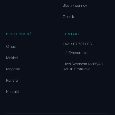
Slovník pojmov
Cenník
SPOLOČNOSŤ
KONTAKT
+421 907 787 808
O nás
info@renami.sk
Makléri
Ulica Svornosti 12265/43,
Magazín
821 06 Bratislava
Kariéra
Kontakt