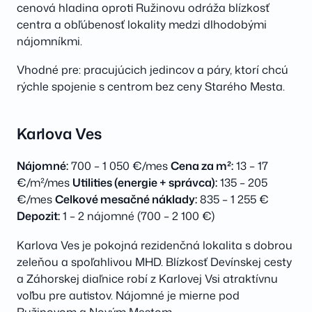
cenová hladina oproti Ružinovu odráža blízkosť
centra a obľúbenosť lokality medzi dlhodobými
nájomníkmi.
Vhodné pre: pracujúcich jedincov a páry, ktorí chcú
rýchle spojenie s centrom bez ceny Starého Mesta.
Karlova Ves
Nájomné:
700 – 1 050 €/mes
Cena za m²:
13 – 17
€/m²/mes
Utilities (energie + správca):
135 – 205
€/mes
Celkové mesačné náklady:
835 – 1 255 €
Depozit:
1 – 2 nájomné (700 – 2 100 €)
Karlova Ves je pokojná rezidenčná lokalita s dobrou
zeleňou a spoľahlivou MHD. Blízkosť Devínskej cesty
a Záhorskej diaľnice robí z Karlovej Vsi atraktívnu
voľbu pre autistov. Nájomné je mierne pod
Ružinovom a Novým Mestom.