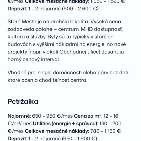
€/mes
Celkové mesačné náklady:
1 050 – 1 520 €
Depozit:
1 – 2 nájomné (900 – 2 600 €)
Staré Mesto je najdrahšia lokalita. Vysoká cena
zodpovedá polohe — centrum, MHD dostupnosť,
kultúra a služby. Byty sú tu typicky v starších
budovách s vyššími nákladmi na energie, no nové
projekty (napr. v okolí Obchodnej ulice) dosahujú
horný cenový interval.
Vhodné pre: single domácnosti alebo páry bez detí,
ktoré ocenia choditeľnosť centra.
Petržalka
Nájomné:
650 – 950 €/mes
Cena za m²:
12 – 16
€/m²/mes
Utilities (energie + správca):
130 – 200
€/mes
Celkové mesačné náklady:
780 – 1 150 €
Depozit:
1 – 2 nájomné (650 – 1 900 €)