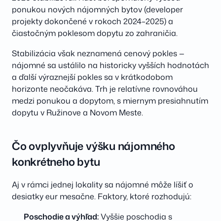
ponukou nových nájomných bytov (developer
projekty dokončené v rokoch 2024–2025) a
čiastočným poklesom dopytu zo zahraničia.
Stabilizácia však neznamená cenový pokles —
nájomné sa ustálilo na historicky vyšších hodnotách
a ďalší výraznejší pokles sa v krátkodobom
horizonte neočakáva. Trh je relatívne rovnováhou
medzi ponukou a dopytom, s miernym presiahnutím
dopytu v Ružinove a Novom Meste.
Čo ovplyvňuje výšku nájomného
konkrétneho bytu
Aj v rámci jednej lokality sa nájomné môže líšiť o
desiatky eur mesačne. Faktory, ktoré rozhodujú:
Poschodie a výhľad:
Vyššie poschodia s