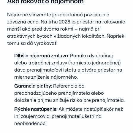
Ako rokovať o nájomnom
Nájomné v inzeráte je začiatočná pozícia, nie
záväzná cena. Na trhu 2026 je priestor na rokovanie
menší ako pred dvoma rokmi — najmä pri
atraktívnych bytoch v žiadaných lokalitách. Napriek
tomu sa dá vyrokovať:
Dlhšia nájomná zmluva:
Ponuka dvojročnej
alebo trojročnej zmluvy (namiesto jednoročnej)
dáva prenajímateľovi istotu a otvára priestor na
mierne zníženie nájomného.
Garancia platby:
Referencia od
predchádzajúceho prenajímateľa alebo
doloženie príjmu znižuje riziko pre prenajímateľa.
Rýchle nastúpenie:
Ak môžete nastúpiť skôr než
iní záujemcovia, prenajímateľ ušetrí na
neobsadenoci.