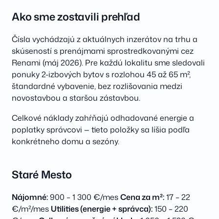
Ako sme zostavili prehľad
Čísla vychádzajú z aktuálnych inzerátov na trhu a
skúseností s prenájmami sprostredkovanými cez
Renami (máj 2026). Pre každú lokalitu sme sledovali
ponuky 2-izbových bytov s rozlohou 45 až 65 m²,
štandardné vybavenie, bez rozlišovania medzi
novostavbou a staršou zástavbou.
Celkové náklady zahŕňajú odhadované energie a
poplatky správcovi — tieto položky sa líšia podľa
konkrétneho domu a sezóny.
Staré Mesto
Nájomné:
900 – 1 300 €/mes
Cena za m²:
17 – 22
€/m²/mes
Utilities (energie + správca):
150 – 220