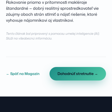
Rokovanie priamo v prítomnosti makléraje
štandardné — dobrý realitný sprostredkovateľ vie
záujmy oboch strán stlmiť a nájsť riešenie, ktoré
vyhovuje nájomníkovi aj vlastníkovi.
Tento článok bol pripravený s pomocou umelej inteligencie (AI).
Slúži na všeobecnú informáciu.
Dohodnúť stretnutie →
← Späť na Magazín