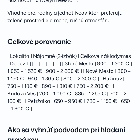
Vhodné pre: rodiny a jednotlivcov, ktorí preferujú
zelené prostredie a menej rušnú atmosféru.
Celkové porovnanie
| Lokalita | Nájomné (2-izbák) | Celkové náklady/mes
| Depozit | |---|---|---|---| | Staré Mesto | 900 – 1 300 € |
1 050 – 1 520 € | 900 – 2 600 € | | Nové Mesto | 800 –
1 150 € | 940 – 1 365 € | 800 – 2 300 € | | Ružinov |
750 – 1 100 € | 890 – 1 310 € | 750 – 2 200 € | |
Karlova Ves | 700 – 1 050 € | 835 – 1 255 € | 700 – 2
100 € | | Petržalka | 650 – 950 € | 780 – 1 150 € | 650
– 1 900 € |
Ako sa vyhnúť podvodom pri hľadaní
prenájmu