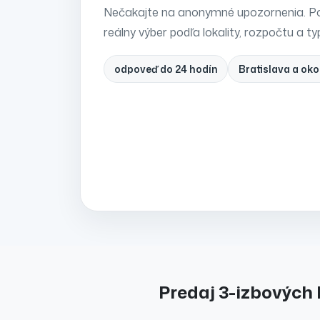
Nečakajte na anonymné upozornenia. Po
reálny výber podľa lokality, rozpočtu a ty
odpoveď do 24 hodín
Bratislava a oko
Predaj
3-izbových 