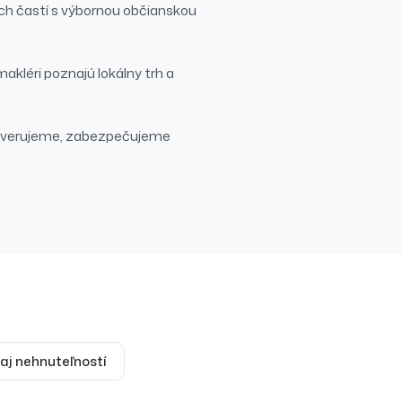
ch častí s výbornou občianskou
makléri poznajú lokálny trh a
overujeme, zabezpečujeme
aj
nehnuteľností