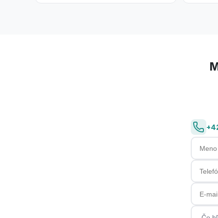
M
+4
Meno a 
Telefón
E-mail
Čo hľa