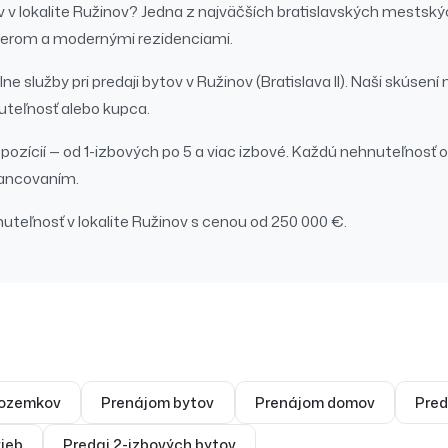
v
v lokalite
Ružinov
?
Jedna z najväčších bratislavských mestský
erom a modernými rezidenciami.
ne služby pri
predaji
bytov
v
Ružinov
(Bratislava II)
. Naši skúsení 
teľnosť alebo kupca.
zícií — od 1-izbových po 5 a viac izbové.
Každú nehnuteľnosť 
nancovaním.
nuteľnosť
v lokalite
Ružinov
s cenou od 250 000 €.
ozemkov
Prenájom
bytov
Prenájom
domov
Pred
ieb
Predaj
2-izbových bytov