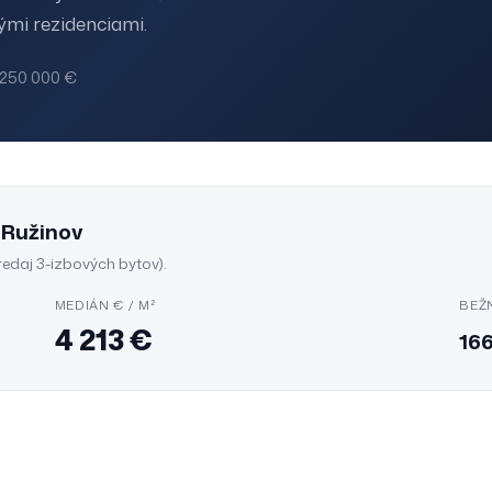
mi rezidenciami.
 250 000 €
v
Ružinov
redaj
3-izbových bytov
).
MEDIÁN € / M²
BEŽ
4 213
€
16