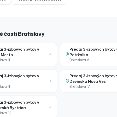
 časti Bratislavy
aj
3-izbových bytov
v
Predaj
3-izbových bytov
 Mesto
Petržalka
lava III
Bratislava V
aj
3-izbových bytov
v
Predaj
3-izbových bytov
a
Devínska Nová Ves
lava III
Bratislava IV
aj
3-izbových bytov
v
rská Bystrica
lava IV