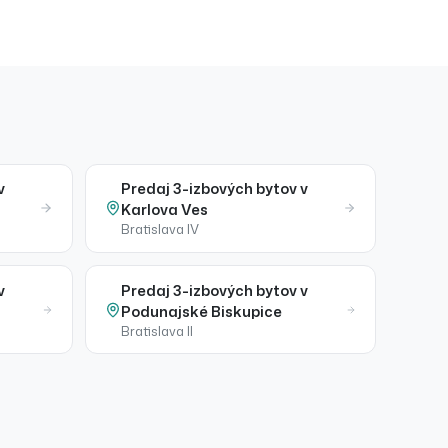
v
Predaj
3-izbových bytov
v
Karlova Ves
Bratislava IV
v
Predaj
3-izbových bytov
v
Podunajské Biskupice
Bratislava II