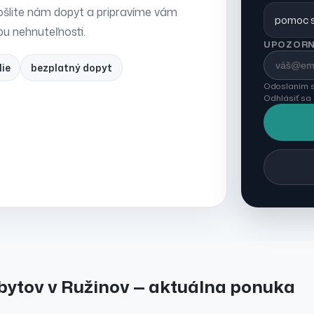
šlite nám dopyt a pripravíme vám
pomoc s
pu nehnuteľnosti.
UPOZORN
lie
bezplatný dopyt
Odoslaním s
Odhlásiť sa
bytov
v
Ružinov
— aktuálna ponuka