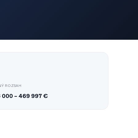
NÝ ROZSAH
6 000
–
469 997
€