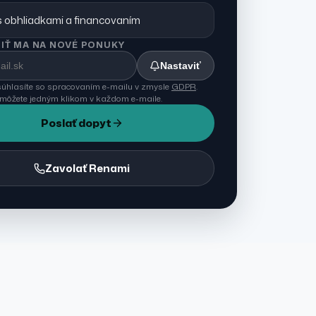
 obhliadkami a financovaním
IŤ MA NA NOVÉ PONUKY
Nastaviť
úhlasíte so spracovaním e-mailu v zmysle
GDPR
.
 môžete jedným klikom v každom e-maile.
Poslať dopyt
Zavolať Renami