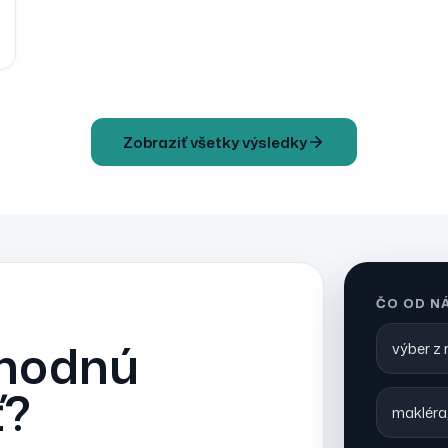
Zobraziť všetky výsledky
ČO OD N
vhodnú
výber z
ť?
makléra,