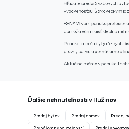
Hľadáte
predaj
3-izbových byto
vybavenosťou, Štrkoveckým jaz
RENAMI vám ponúka profesionál
pomôžu vám nájsť ideálnu nehnu
Ponuka zahŕňa byty rôznych dispo
právny servis a pomáhame s fi
Aktuálne máme v ponuke
1 neh
Ďalšie nehnuteľnosti v
Ružinov
Predaj
bytov
Predaj
domov
Predaj
p
Prenájom
nehnuteľností
Predaj
novostav