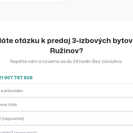
áte otázku k
predaj
3-izbových bytov
Ružinov
?
Napíšte nám a ozveme sa do 24 hodín. Bez záväzkov.
21 907 787 808
priezvisko
ne číslo
ová adresa
dáte?