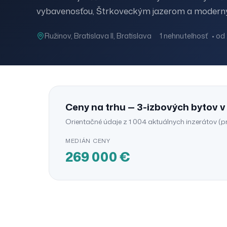
vybavenosťou, Štrkoveckým jazerom a moderný
Ružinov
, Bratislava II
, Bratislava
1 nehnuteľnosť
•
od
Ceny na trhu —
3-izbových bytov
Orientačné údaje z
1 004
aktuálnych inzerátov (
p
MEDIÁN CENY
269 000
€