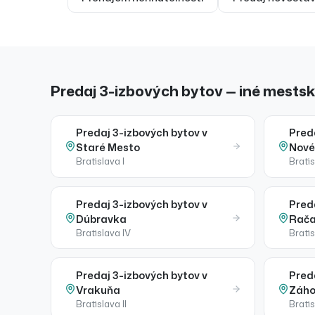
Predaj 3-izbových bytov — iné mestské
Predaj
3-izbových bytov
v
Pred
Staré Mesto
Nové
Bratislava I
Bratis
Predaj
3-izbových bytov
v
Pred
Dúbravka
Rač
Bratislava IV
Bratis
Predaj
3-izbových bytov
v
Pred
Vrakuňa
Záho
Bratislava II
Bratis