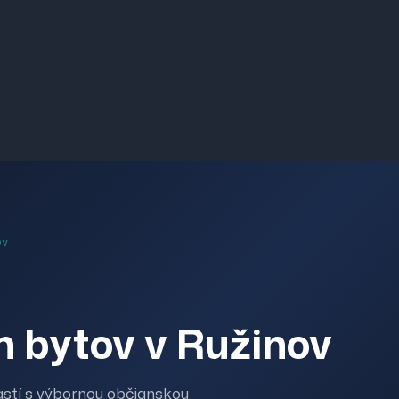
ov
h bytov v Ružinov
astí s výbornou občianskou