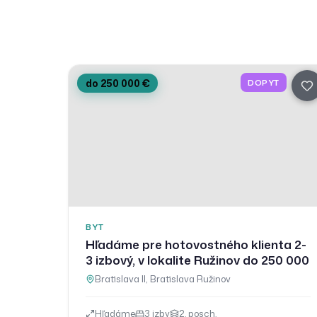
do 250 000 €
DOPYT
BYT
Hľadáme pre hotovostného klienta 2-
3 izbový, v lokalite Ružinov do 250 000
Bratislava II
,
Bratislava Ružinov
Hľadáme
3
izby
2
. posch.