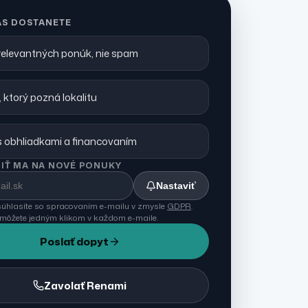
ÁS DOSTANETE
 relevantných ponúk, nie spam
 ktorý pozná lokalitu
 obhliadkami a financovaním
IŤ MA NA NOVÉ PONUKY
Nastaviť
úhlasíte so spracovaním e-mailu v zmysle
GDPR
.
 môžete jedným klikom v každom e-maile.
Poslať dopyt
Zavolať Renami