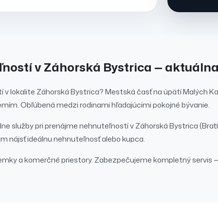
ľností
v
Záhorská Bystrica
— aktuáln
í
v lokalite
Záhorská Bystrica
?
Mestská časť na úpätí Malých Ka
mím. Obľúbená medzi rodinami hľadajúcimi pokojné bývanie.
ne služby pri
prenájme
nehnuteľností
v
Záhorská Bystrica
(Brati
m nájsť ideálnu nehnuteľnosť alebo kupca.
emky a komerčné priestory.
Zabezpečujeme kompletný servis — 