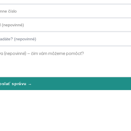
ne číslo
ová adresa
dáte?
oslať správu →