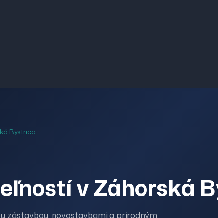
ká Bystrica
ľností v Záhorská B
ou zástavbou, novostavbami a prírodným