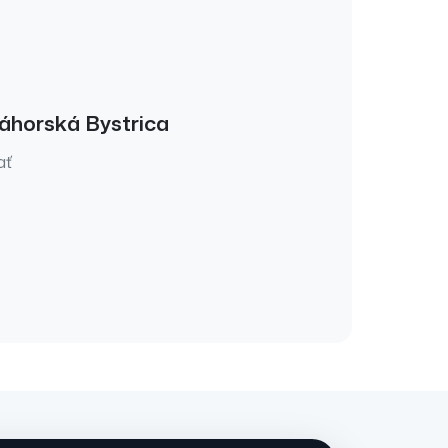
áhorská Bystrica
ať