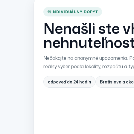
INDIVIDUÁLNY DOPYT
Nenašli ste 
nehnuteľnos
Nečakajte na anonymné upozornenia. Po
reálny výber podľa lokality, rozpočtu a ty
odpoveď do 24 hodín
Bratislava a oko