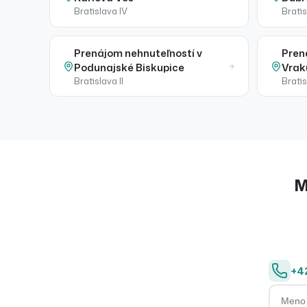
Bratislava IV
Bratis
Prenájom
nehnuteľností
v
Pren
Podunajské Biskupice
Vrak
Bratislava II
Bratis
M
+4
Meno a 