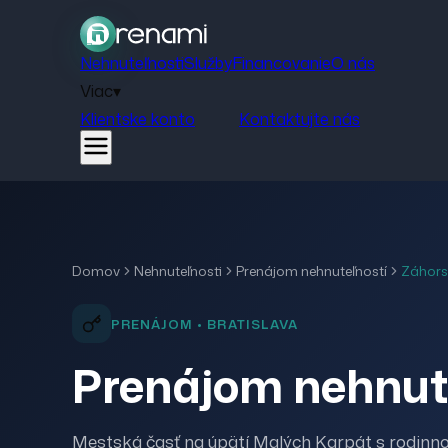
Nehnuteľnosti
Služby
Financovanie
O nás
Viac
▾
Klientske konto
Kontaktujte nás
Domov
Nehnuteľnosti
Prenájom
nehnuteľností
Záhors
PRENÁJOM
•
BRATISLAVA
Prenájom nehnute
Mestská časť na úpätí Malých Karpát s rodinn