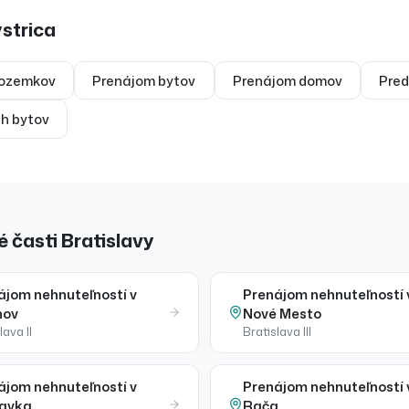
strica
ozemkov
Prenájom
bytov
Prenájom
domov
Pred
ch bytov
 časti Bratislavy
ájom
nehnuteľností
v
Prenájom
nehnuteľností
nov
Nové Mesto
lava II
Bratislava III
ájom
nehnuteľností
v
Prenájom
nehnuteľností
avka
Rača