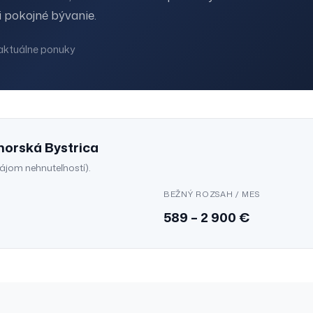
 pokojné bývanie.
aktuálne ponuky
horská Bystrica
nájom
nehnuteľností
).
BEŽNÝ ROZSAH
/ MES
589
–
2 900
€