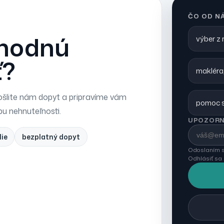
ČO OD N
vhodnú
výber z
ť?
makléra,
šlite nám dopyt a pripravíme vám
pomoc s
pu nehnuteľnosti.
UPOZORN
lie
bezplatný dopyt
Odoslaním s
Odhlásiť sa