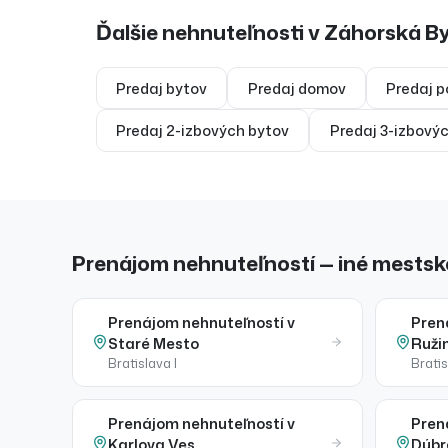
Ďalšie nehnuteľnosti v
Záhorská By
Predaj
bytov
Predaj
domov
Predaj
p
Predaj
2-izbových bytov
Predaj
3-izbový
Prenájom nehnuteľností — iné mestské
Prenájom
nehnuteľností
v
Pren
Staré Mesto
Ruži
Bratislava I
Bratis
Prenájom
nehnuteľností
v
Pren
Karlova Ves
Dúbr