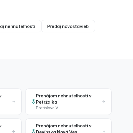
aj
nehnuteľností
Predaj
novostavieb
v
Prenájom
nehnuteľností
v
Petržalka
Bratislava V
v
Prenájom
nehnuteľností
v
Devínska Nová Ves