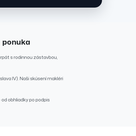
a ponuka
rpát s rodinnou zástavbou,
slava IV)
. Naši skúsení makléri
od obhliadky po podpis