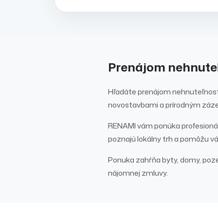
Prenájom
nehnute
Hľadáte
prenájom
nehnuteľnost
novostavbami a prírodným záze
RENAMI vám ponúka profesionál
poznajú lokálny trh a pomôžu vá
Ponuka zahŕňa byty, domy, poz
nájomnej zmluvy.