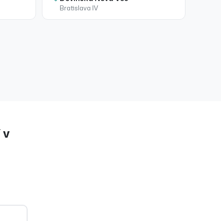
Bratislava IV
í
v