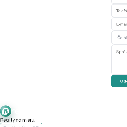
Telefón
E-mail
Čo hľa
Správa
Od
Reality na mieru.