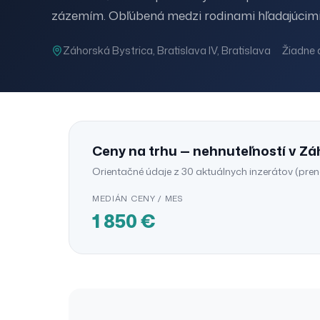
zázemím. Obľúbená medzi rodinami hľadajúcimi
Záhorská Bystrica
, Bratislava IV
, Bratislava
Žiadne 
Ceny na trhu —
nehnuteľností
v
Zá
Orientačné údaje z
30
aktuálnych inzerátov (
pre
MEDIÁN CENY
/ MES
1 850
€