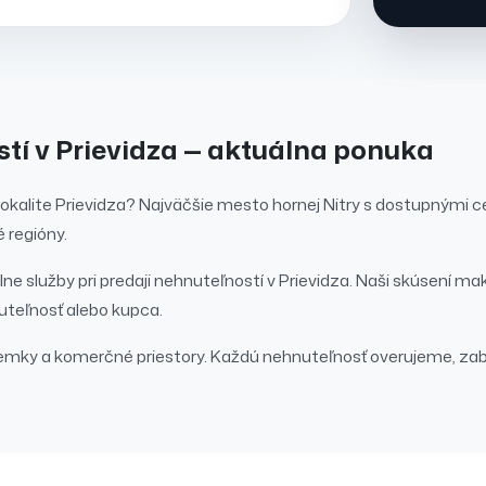
stí
v
Prievidza
— aktuálna ponuka
lokalite
Prievidza
?
Najväčšie mesto hornej Nitry s dostupnými 
 regióny.
ne služby pri
predaji
nehnuteľností
v
Prievidza
. Naši skúsení mak
teľnosť alebo kupca.
emky a komerčné priestory.
Každú nehnuteľnosť overujeme, zab