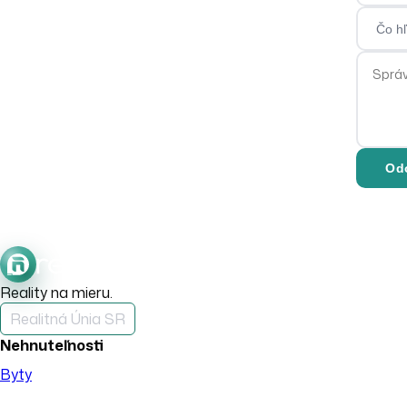
Čo hľa
Správa
Od
Reality na mieru.
Realitná Únia SR
Nehnuteľnosti
Byty