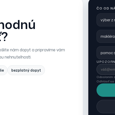
ČO OD N
vhodnú
výber z
ť?
makléra,
šlite nám dopyt a pripravíme vám
pomoc s
pu nehnuteľnosti.
UPOZORN
lie
bezplatný dopyt
Odoslaním s
Odhlásiť sa