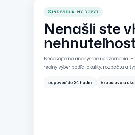
INDIVIDUÁLNY DOPYT
Nenašli ste 
nehnuteľnos
Nečakajte na anonymné upozornenia. Po
reálny výber podľa lokality, rozpočtu a ty
odpoveď do 24 hodín
Bratislava a oko