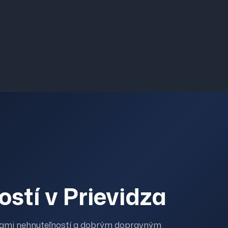
stí v Prievidza
enami nehnuteľností a dobrým dopravným