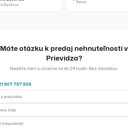
Senec
á Bystrica
Máte otázku k
predaj
nehnuteľností
v
Prievidza
?
Napíšte nám a ozveme sa do 24 hodín. Bez záväzkov.
21 907 787 808
priezvisko
ne číslo
ová adresa