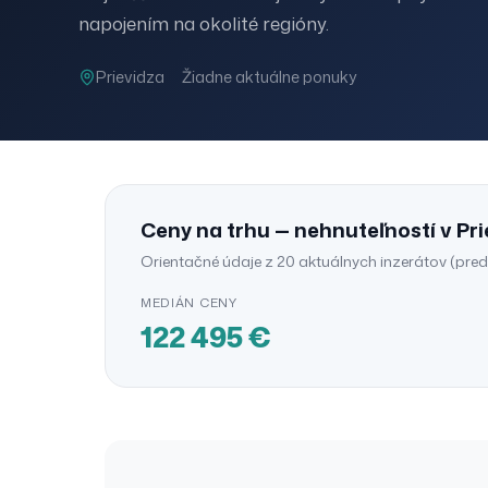
napojením na okolité regióny.
Prievidza
Žiadne aktuálne ponuky
Ceny na trhu —
nehnuteľností
v
Pri
Orientačné údaje z
20
aktuálnych inzerátov (
pred
MEDIÁN CENY
122 495
€