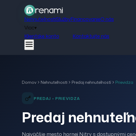
Nehnuteľnosti
Služby
Financovanie
O nás
Viac
▾
Klientske konto
Kontaktujte nás
Domov
Nehnuteľnosti
Predaj
nehnuteľností
Prievidza
PREDAJ
•
PRIEVIDZA
Predaj nehnuteľno
Najväčšie mesto hornej Nitry s dostupnými c