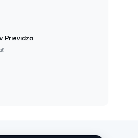
v
Prievidza
ať