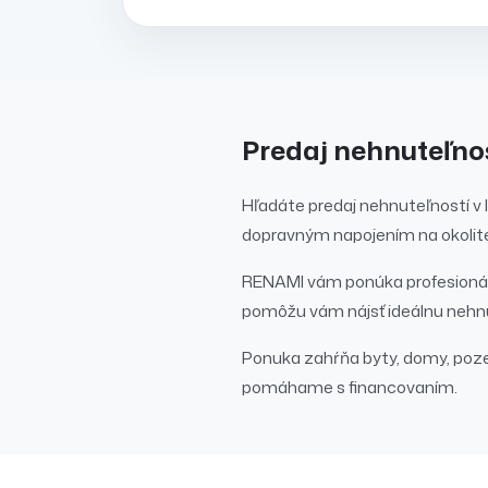
Predaj
nehnuteľno
Hľadáte
predaj
nehnuteľností
v 
dopravným napojením na okolité
RENAMI vám ponúka profesionál
pomôžu vám nájsť ideálnu nehnu
Ponuka zahŕňa byty, domy, poz
pomáhame s financovaním.