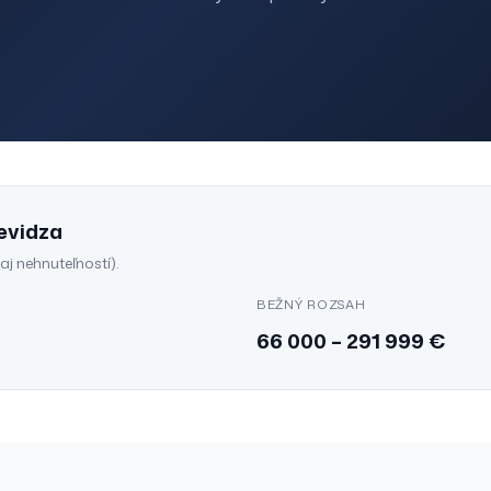
evidza
aj
nehnuteľností
).
BEŽNÝ ROZSAH
66 000
–
291 999
€