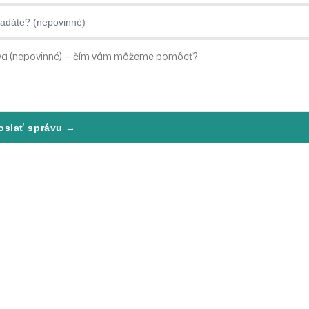
dáte?
oslať správu →