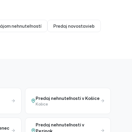
nájom
nehnuteľností
Predaj
novostavieb
Predaj
nehnuteľností
v
Košice
Košice
Predaj
nehnuteľností
v
enec
Pezinok