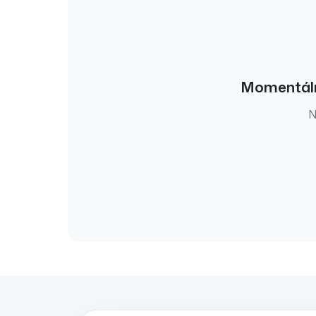
Momentál
N