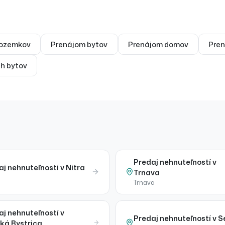
ozemkov
Prenájom
bytov
Prenájom
domov
Pre
ch bytov
Predaj
nehnuteľností
v
aj
nehnuteľností
v
Nitra
Trnava
Trnava
aj
nehnuteľností
v
Predaj
nehnuteľností
v
S
ká Bystrica