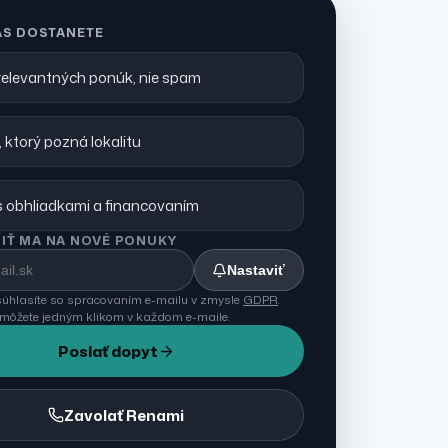
ÁS DOSTANETE
 relevantných ponúk, nie spam
 ktorý pozná lokalitu
 obhliadkami a financovaním
IŤ MA NA NOVÉ PONUKY
Nastaviť
úhlasíte so spracovaním e-mailu v zmysle
GDPR
.
 môžete jedným klikom v každom e-maile.
Poslať dopyt
Zavolať Renami