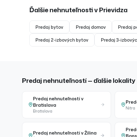
Ďalšie nehnuteľnosti v
Prievidza
Predaj
bytov
Predaj
domov
Predaj
p
Predaj
2-izbových bytov
Predaj
3-izbový
Predaj nehnuteľností — ďalšie lokality
Predaj
nehnuteľností
v
Pred
Bratislava
Nitra
Bratislava
Pred
Predaj
nehnuteľností
v
Žilina
Bans