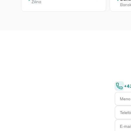
Žilina
Bansk
+4
Meno a 
Telefón
E-mail