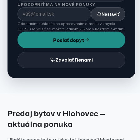
UPOZORNIŤ MA NA NOVÉ PONUKY
Nastaviť
Odoslaním súhlasíte so spracovaním e-mailu v zmysle
GDPR
. Odhlásiť sa môžete jedným klikom v každom e-maile.
Poslať dopyt
Zavolať Renami
Predaj
bytov
v
Hlohovec
—
aktuálna ponuka
Hľadáte
predaj
bytov
v lokalite
Hlohovec
?
Mesto nad