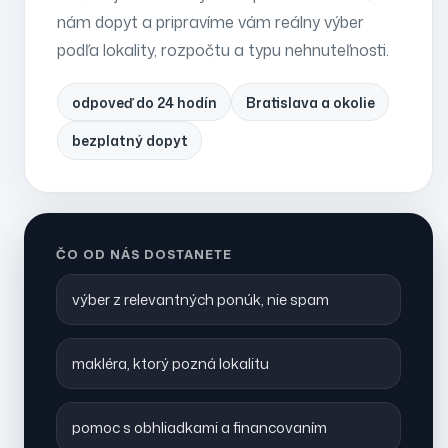
nám dopyt a pripravíme vám reálny výber
podľa lokality, rozpočtu a typu nehnuteľnosti.
odpoveď do 24 hodín
Bratislava a okolie
bezplatný dopyt
ČO OD NÁS DOSTANETE
výber z relevantných ponúk, nie spam
makléra, ktorý pozná lokalitu
pomoc s obhliadkami a financovaním