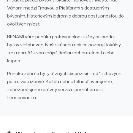
Váhom medzi Trnavou a Piešťanmi s dostupným
bývaním, historickým jadrom a dobrou dostupnosťou do
okolitých miest.
RENAMI vám ponúka profesionálne služby pri
predaji
bytov
v
Hlohovec
. Naši skúsení makléri poznajú lokálny
trh a pomôžu vám nájsť ideálnu nehnuteľnosť alebo
kupca.
Ponuka zahŕňa byty rôznych dispozícií — od 1-izbových
po 5 a viac izbové.
Každú nehnuteľnosť overujeme,
zabezpečujeme právny servis a pomáhame s
financovaním.