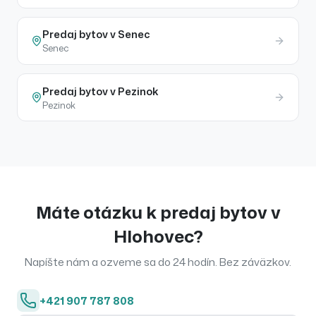
Predaj
bytov
v
Senec
Senec
Predaj
bytov
v
Pezinok
Pezinok
Máte otázku k
predaj
bytov
v
Hlohovec
?
Napíšte nám a ozveme sa do 24 hodín. Bez záväzkov.
+421 907 787 808