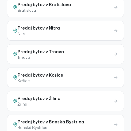
Predaj
bytov
v
Bratislava
Bratislava
Predaj
bytov
v
Nitra
Nitra
Predaj
bytov
v
Trnava
Trnava
Predaj
bytov
v
Košice
Košice
Predaj
bytov
v
Žilina
Žilina
Predaj
bytov
v
Banská Bystrica
Banská Bystrica