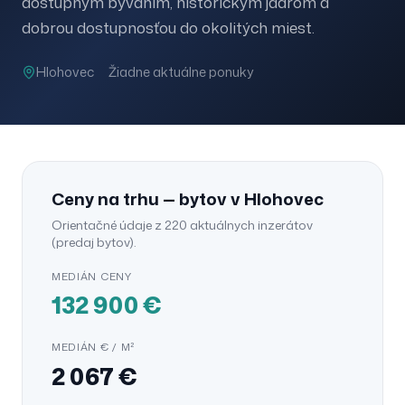
dostupným bývaním, historickým jadrom a
dobrou dostupnosťou do okolitých miest.
Hlohovec
Žiadne aktuálne ponuky
Ceny na trhu —
bytov
v
Hlohovec
Orientačné údaje z
220
aktuálnych inzerátov
(
predaj
bytov
).
MEDIÁN CENY
132 900
€
MEDIÁN € / M²
2 067
€