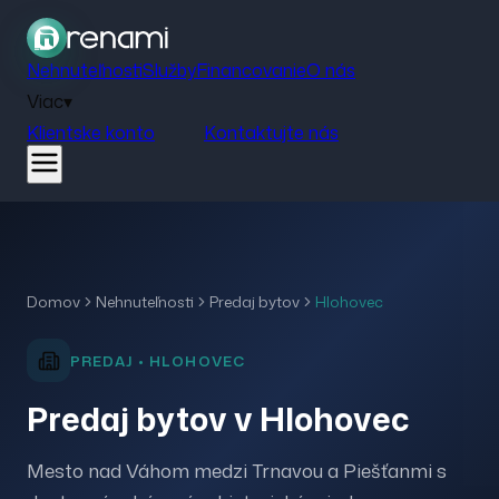
Nehnuteľnosti
Služby
Financovanie
O nás
Viac
▾
Klientske konto
Kontaktujte nás
Domov
Nehnuteľnosti
Predaj
bytov
Hlohovec
PREDAJ
•
HLOHOVEC
Predaj bytov v Hlohovec
Mesto nad Váhom medzi Trnavou a Piešťanmi s