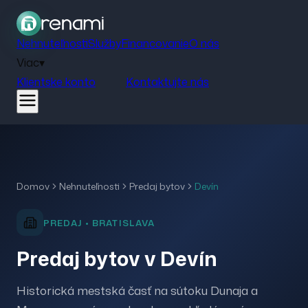
Nehnuteľnosti
Služby
Financovanie
O nás
Viac
▾
Klientske konto
Kontaktujte nás
Domov
Nehnuteľnosti
Predaj
bytov
Devín
PREDAJ
•
BRATISLAVA
Predaj bytov v Devín
Historická mestská časť na sútoku Dunaja a