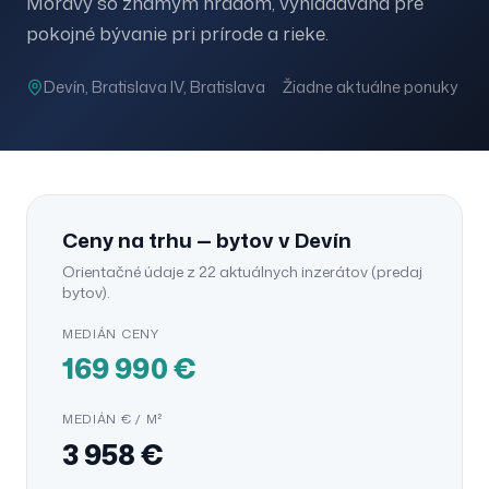
Moravy so známym hradom, vyhľadávaná pre
pokojné bývanie pri prírode a rieke.
Devín
, Bratislava IV
, Bratislava
Žiadne aktuálne ponuky
Ceny na trhu —
bytov
v
Devín
Orientačné údaje z
22
aktuálnych inzerátov (
predaj
bytov
).
MEDIÁN CENY
169 990
€
MEDIÁN € / M²
3 958
€