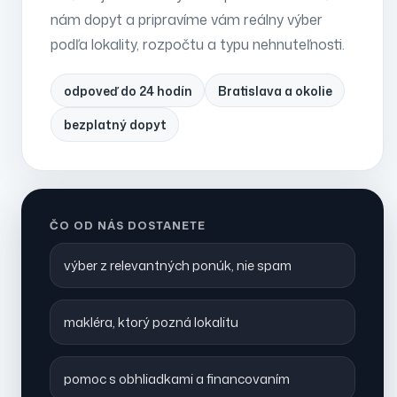
nám dopyt a pripravíme vám reálny výber
podľa lokality, rozpočtu a typu nehnuteľnosti.
odpoveď do 24 hodín
Bratislava a okolie
bezplatný dopyt
ČO OD NÁS DOSTANETE
výber z relevantných ponúk, nie spam
makléra, ktorý pozná lokalitu
pomoc s obhliadkami a financovaním