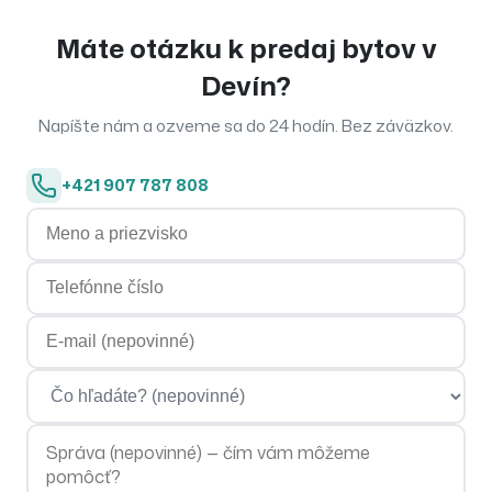
Máte otázku k
predaj
bytov
v
Devín
?
Napíšte nám a ozveme sa do 24 hodín. Bez záväzkov.
+421 907 787 808
Meno a priezvisko
Telefónne číslo
E-mailová adresa
Čo hľadáte?
Správa