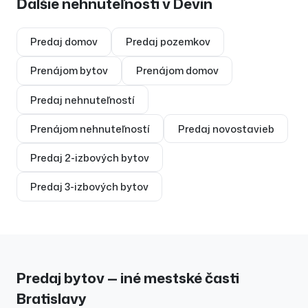
Ďalšie nehnuteľnosti v
Devín
Predaj
domov
Predaj
pozemkov
Prenájom
bytov
Prenájom
domov
Predaj
nehnuteľností
Prenájom
nehnuteľností
Predaj
novostavieb
Predaj
2-izbových bytov
Predaj
3-izbových bytov
Predaj bytov — iné mestské časti
Bratislavy