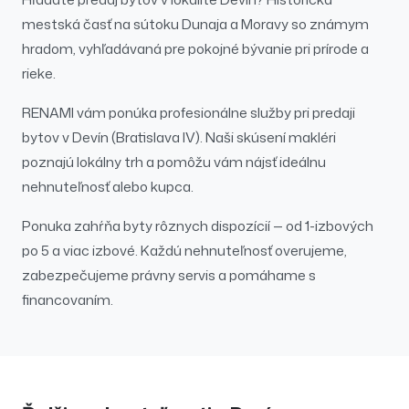
mestská časť na sútoku Dunaja a Moravy so známym
hradom, vyhľadávaná pre pokojné bývanie pri prírode a
rieke.
RENAMI vám ponúka profesionálne služby pri
predaji
bytov
v
Devín
(Bratislava IV)
. Naši skúsení makléri
poznajú lokálny trh a pomôžu vám nájsť ideálnu
nehnuteľnosť alebo kupca.
Ponuka zahŕňa byty rôznych dispozícií — od 1-izbových
po 5 a viac izbové.
Každú nehnuteľnosť overujeme,
zabezpečujeme právny servis a pomáhame s
financovaním.