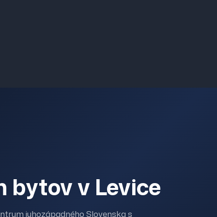
h bytov v Levice
ntrum juhozápadného Slovenska s