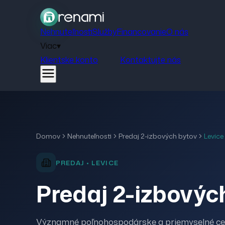
Nehnuteľnosti
Služby
Financovanie
O nás
Viac
▾
Klientske konto
Kontaktujte nás
Domov
Nehnuteľnosti
Predaj
2-izbových bytov
Levice
PREDAJ
•
LEVICE
Predaj 2-izbovýc
Významné poľnohospodárske a priemyselné ce