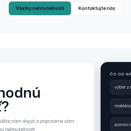
Všetky nehnuteľnosti
Kontaktujte nás
ČO OD N
vhodnú
výber z
ť?
makléra,
šlite nám dopyt a pripravíme vám
pomoc s
pu nehnuteľnosti.