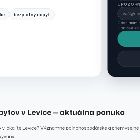
UPOZORN
lie
bezplatný dopyt
Odoslaním s
Odhlásiť sa
bytov
v
Levice
— aktuálna ponuka
v
v lokalite
Levice
?
Významné poľnohospodárske a priemyselné
ývania.