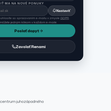
IŤ MA NA NOVÉ PONUKY
Nastaviť
úhlasíte so spracovaním e-mailu v zmysle
GDPR
.
 môžete jedným klikom v každom e-maile.
Poslať dopyt
Zavolať Renami
 centrum juhozápadného