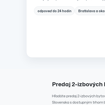
odpoveď do 24 hodín
Bratislava a oko
Predaj
2-izbových 
Hľadáte
predaj
2-izbových byto
Slovenska s dostupným trhom b