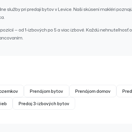
ne služby pri
predaji
bytov
v
Levice
. Naši skúsení makléri poznaj
ca.
zícií — od 1-izbových po 5 a viac izbové.
Každú nehnuteľnosť 
nancovaním.
ozemkov
Prenájom
bytov
Prenájom
domov
Pred
ieb
Predaj
3-izbových bytov