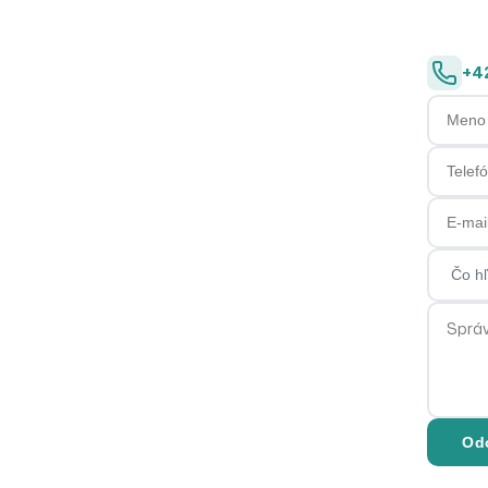
+4
Meno a 
Telefón
E-mail
Čo hľa
Správa
Od