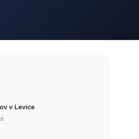
tov
v
Levice
ať