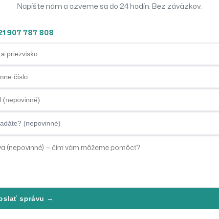
Napíšte nám a ozveme sa do 24 hodín. Bez záväzkov.
21 907 787 808
priezvisko
ne číslo
ová adresa
dáte?
oslať správu →