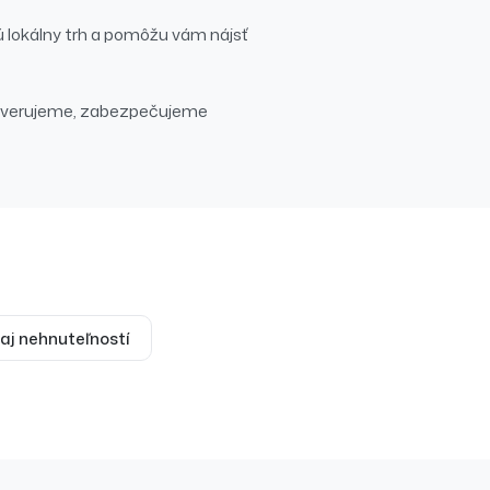
ú lokálny trh a pomôžu vám nájsť
overujeme, zabezpečujeme
aj
nehnuteľností