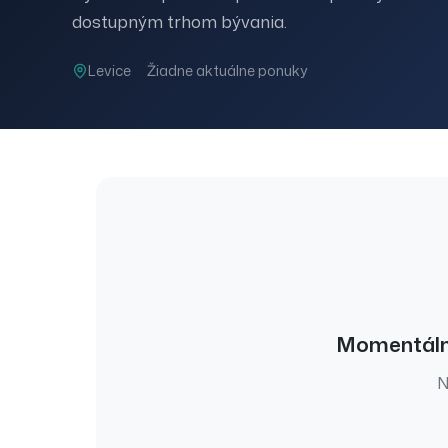
dostupným trhom bývania.
Levice
Žiadne aktuálne ponuky
Momentáln
N