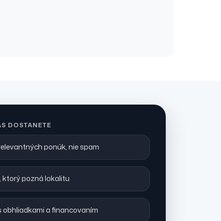
ÁS DOSTANETE
 relevantných ponúk, nie spam
 ktorý pozná lokalitu
 obhliadkami a financovaním