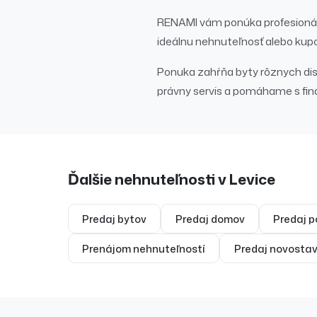
RENAMI vám ponúka profesionál
ideálnu nehnuteľnosť alebo kup
Ponuka zahŕňa byty rôznych dispo
právny servis a pomáhame s fi
Ďalšie nehnuteľnosti v
Levice
Predaj
bytov
Predaj
domov
Predaj
p
Prenájom
nehnuteľností
Predaj
novostav