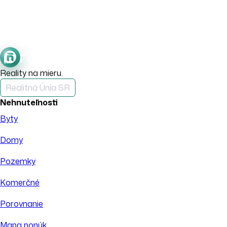
Reality na mieru.
Realitná Únia SR
Nehnuteľnosti
Byty
Domy
Pozemky
Komerčné
Porovnanie
Mapa ponúk