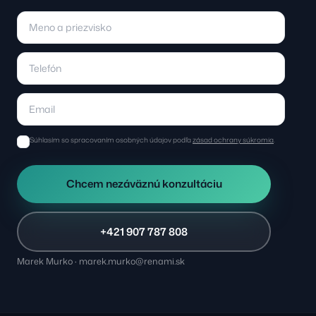
Súhlasím so spracovaním osobných údajov podľa
zásad ochrany súkromia
.
Chcem nezáväznú konzultáciu
+421 907 787 808
Marek Murko · marek.murko@renami.sk