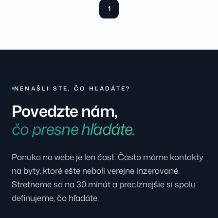
1
NENAŠLI STE, ČO HĽADÁTE?
Povedzte nám,
čo presne hľadáte.
Ponuka na webe je len časť. Často máme kontakty
na byty, ktoré ešte neboli verejne inzerované.
Stretneme sa na 30 minút a precíznejšie si spolu
definujeme, čo hľadáte.