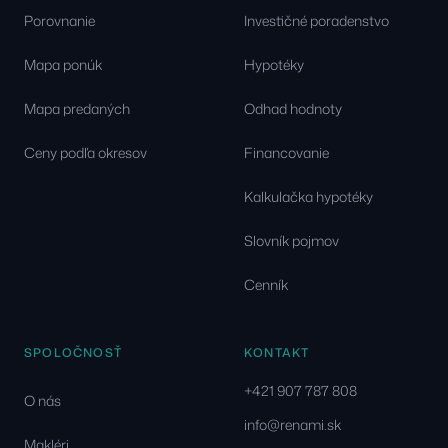
Porovnanie
Investičné poradenstvo
Mapa ponúk
Hypotéky
Mapa predaných
Odhad hodnoty
Ceny podľa okresov
Financovanie
Kalkulačka hypotéky
Slovník pojmov
Cenník
SPOLOČNOSŤ
KONTAKT
+421 907 787 808
O nás
info@renami.sk
Makléri