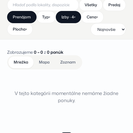
Všetky
Predaj
Prenájom
Typ
Izby · 4
Cena
▾
▾
▾
Plocha
▾
Zobrazujeme
0 – 0
z
0 ponúk
Mriežka
Mapa
Zoznam
V tejto kategórii momentálne nemáme žiadne
ponuky.