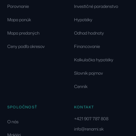
Porovnanie
Investičné poradenstvo
Mapa ponúk
Hypotéky
Mapa predaných
Odhad hodnoty
Ceny podľa okresov
Financovanie
Kalkulačka hypotéky
Slovník pojmov
Cenník
SPOLOČNOSŤ
KONTAKT
+421 907 787 808
O nás
info@renami.sk
Makléri