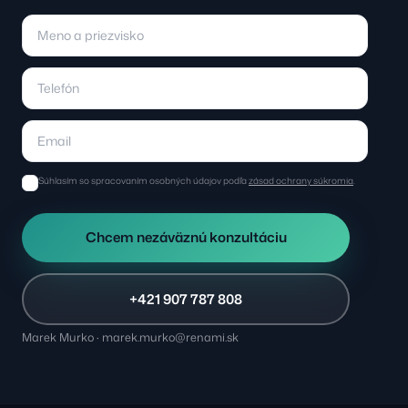
Súhlasím so spracovaním osobných údajov podľa
zásad ochrany súkromia
.
Chcem nezáväznú konzultáciu
+421 907 787 808
Marek Murko · marek.murko@renami.sk