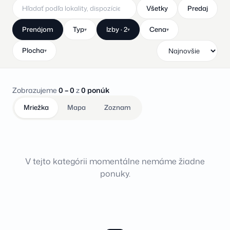
Všetky
Predaj
Prenájom
Typ
Izby · 2
Cena
▾
▾
▾
Plocha
▾
Zobrazujeme
0 – 0
z
0 ponúk
Mriežka
Mapa
Zoznam
V tejto kategórii momentálne nemáme žiadne
ponuky.