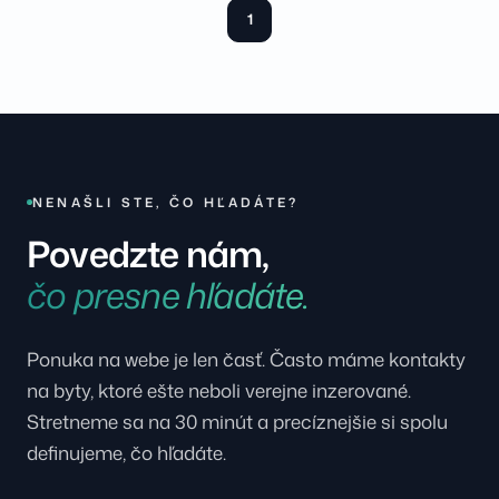
1
NENAŠLI STE, ČO HĽADÁTE?
Povedzte nám,
čo presne hľadáte.
Ponuka na webe je len časť. Často máme kontakty
na byty, ktoré ešte neboli verejne inzerované.
Stretneme sa na 30 minút a precíznejšie si spolu
definujeme, čo hľadáte.