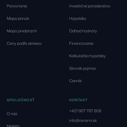
Porovnanie
Investičné poradenstvo
Mapa ponúk
Hypotéky
Mapa predaných
Odhad hodnoty
Ceny podľa okresov
Financovanie
Kalkulačka hypotéky
Slovník pojmov
Cenník
SPOLOČNOSŤ
KONTAKT
+421 907 787 808
O nás
info@renami.sk
Makléri