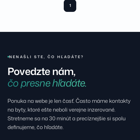
1
NENAŠLI STE, ČO HĽADÁTE?
Povedzte nám,
čo presne hľadáte.
Ponuka na webe je len časť. Často máme kontakty
na byty, ktoré ešte neboli verejne inzerované.
Stretneme sa na 30 minút a precíznejšie si spolu
definujeme, čo hľadáte.