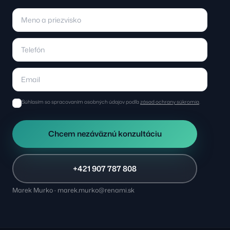
Súhlasím so spracovaním osobných údajov podľa
zásad ochrany súkromia
.
Chcem nezáväznú konzultáciu
+421 907 787 808
Marek Murko · marek.murko@renami.sk