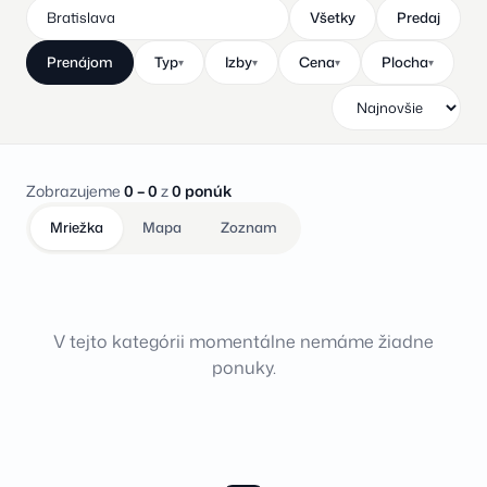
Všetky
Predaj
Prenájom
Typ
Izby
Cena
Plocha
▾
▾
▾
▾
Zobrazujeme
0 – 0
z
0 ponúk
Mriežka
Mapa
Zoznam
V tejto kategórii momentálne nemáme žiadne
ponuky.