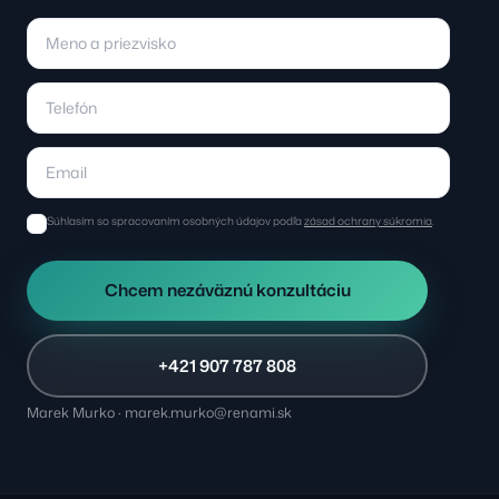
Súhlasím so spracovaním osobných údajov podľa
zásad ochrany súkromia
.
Chcem nezáväznú konzultáciu
+421 907 787 808
Marek Murko · marek.murko@renami.sk