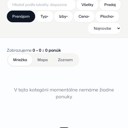
Všetky
Predaj
Prenájom
Typ
Izby
Cena
Plocha
▾
▾
▾
▾
Zobrazujeme
0 – 0
z
0 ponúk
Mriežka
Mapa
Zoznam
V tejto kategórii momentálne nemáme žiadne
ponuky.