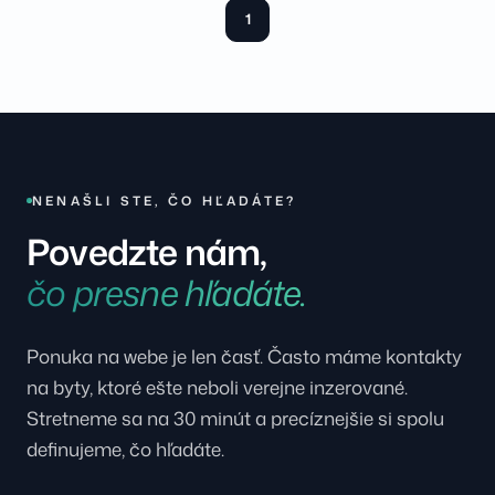
1
NENAŠLI STE, ČO HĽADÁTE?
Povedzte nám,
čo presne hľadáte.
Ponuka na webe je len časť. Často máme kontakty
na byty, ktoré ešte neboli verejne inzerované.
Stretneme sa na 30 minút a precíznejšie si spolu
definujeme, čo hľadáte.