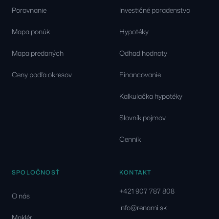
Porovnanie
Investičné poradenstvo
Mapa ponúk
Hypotéky
Mapa predaných
Odhad hodnoty
Ceny podľa okresov
Financovanie
Kalkulačka hypotéky
Slovník pojmov
Cenník
SPOLOČNOSŤ
KONTAKT
+421 907 787 808
O nás
info@renami.sk
Makléri