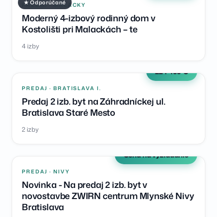
★ Odporúčané
PREDAJ · MALACKY
Moderný 4-izbový rodinný dom v
Kostolišti pri Malackách – te
4 izby
224 499 €
PREDAJ · BRATISLAVA I.
Predaj 2 izb. byt na Záhradníckej ul.
Bratislava Staré Mesto
2 izby
Cena na vyžiadanie
PREDAJ · NIVY
Novinka - Na predaj 2 izb. byt v
novostavbe ZWIRN centrum Mlynské Nivy
Bratislava