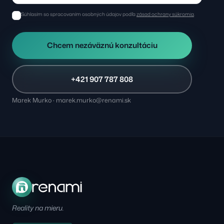
Súhlasím so spracovaním osobných údajov podľa
zásad ochrany súkromia
.
Chcem nezáväznú konzultáciu
+421 907 787 808
Marek Murko · marek.murko@renami.sk
Reality na mieru.