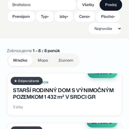
Všetky
Predaj
Prenájom
Typ
Izby
Cena
Plocha
▾
▾
▾
▾
Zobrazujeme
1 – 8
z
8 ponúk
Mriežka
Mapa
Zoznam
418 990 €
★ Odporúčané
PREDAJ · PEZINOK
STARŠÍ RODINNÝ DOM S VÝNIMOČNÝM
POZEMKOM 1 432 m² V SRDCI GR
3 izby
234 900 €