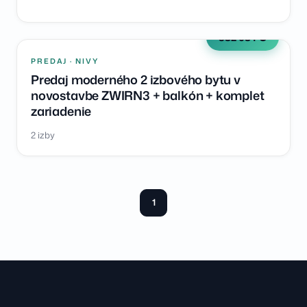
382 084 €
PREDAJ · NIVY
Predaj moderného 2 izbového bytu v
novostavbe ZWIRN3 + balkón + komplet
zariadenie
2 izby
1