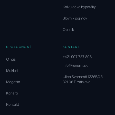
Kalkulačka hypotéky
Slovník pojmov
Cenník
SPOLOČNOSŤ
KONTAKT
+421 907 787 808
O nás
info@renami.sk
Makléri
Ulica Svornosti 12265/43,
Magazín
821 06 Bratislava
Kariéra
Kontakt